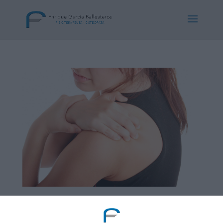
Tendinitis de manguito de rotadores del hombro
por
Consulta Enrique Garcia Ballesteros
|
Oct 14,