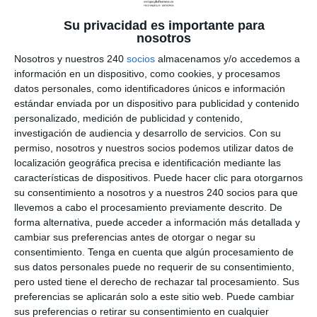
2015
|
Deportes
,
Lesiones
Su privacidad es importante para
La tendinitis en el manguito de los rotadores es la
nosotros
lesión mas frecuente del hombro. Es la
Nosotros y nuestros 240
socios
almacenamos y/o accedemos a
inflamación de uno o varios de los tendones de
información en un dispositivo, como cookies, y procesamos
los músculos, Supraespinoso, Infraespinoso y
datos personales, como identificadores únicos e información
Redondo menor del hombro. Es una lesión
estándar enviada por un dispositivo para publicidad y contenido
altamente invalidante, tanto para la práctica...
personalizado, medición de publicidad y contenido,
investigación de audiencia y desarrollo de servicios.
Con su
permiso, nosotros y nuestros socios podemos utilizar datos de
localización geográfica precisa e identificación mediante las
características de dispositivos. Puede hacer clic para otorgarnos
su consentimiento a nosotros y a nuestros 240 socios para que
llevemos a cabo el procesamiento previamente descrito. De
forma alternativa, puede acceder a información más detallada y
cambiar sus preferencias antes de otorgar o negar su
consentimiento.
Tenga en cuenta que algún procesamiento de
sus datos personales puede no requerir de su consentimiento,
pero usted tiene el derecho de rechazar tal procesamiento. Sus
preferencias se aplicarán solo a este sitio web. Puede cambiar
sus preferencias o retirar su consentimiento en cualquier