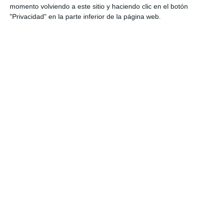
momento volviendo a este sitio y haciendo clic en el botón
"Privacidad" en la parte inferior de la página web.
Estas son nuestras consultas
Consulta en Sevilla
Consulta en Madrid
Servicios