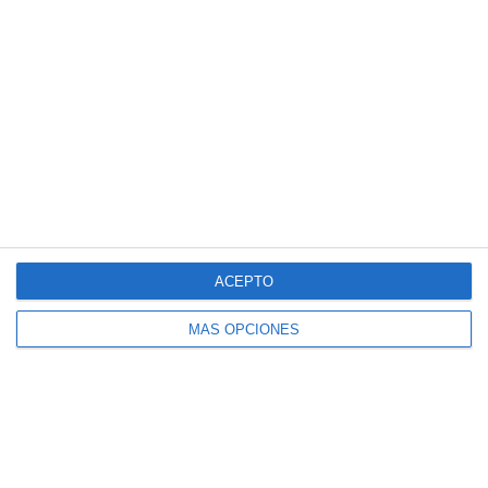
Drenaje Linfático
Masaje Deportivo
Masaje terapéutico
Osteopatía Craneal
Osteopatía Estructural
Osteopatía Infantil
Osteopatía Visceral
Rehabilitación
Técnica Miofascial
ACEPTO
Técnica Neuromuscular
MÁS OPCIONES
Vendajes Funcionales
Vendajes Neuromusculares
Especialidades
Fisioterapia Deportiva