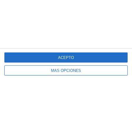
Osteopatía Estructural
Osteopatía Infantil
Osteopatía Visceral
Rehabilitación
Técnica Miofascial
Técnica Neuromuscular
Vendajes Funcionales
ACEPTO
Vendajes Neuromusculares
MÁS OPCIONES
Especialidades
Fisioterapia Deportiva
Fisioterapia y rehabilitación
Osteopatía Infantil
Osteopatía y Terapias Manuales