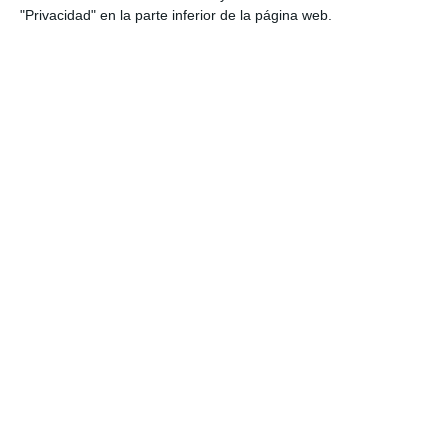
"Privacidad" en la parte inferior de la página web.
Enviar
Servicios
Drenaje Linfático
Masaje Deportivo
Masaje terapéutico
Osteopatía Craneal