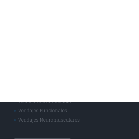
Técnicas
Masaje Deportivo
Masaje terapéutico
Osteopatía Craneal
Osteopatía Estructural
Osteopatía Infantil
Osteopatía Visceral
Rehabilitación
Drenaje Linfático
Técnica Miofascial
Técnica Neuromuscular
Vendajes Funcionales
Vendajes Neuromusculares