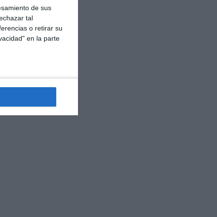
esamiento de sus
echazar tal
erencias o retirar su
vacidad" en la parte