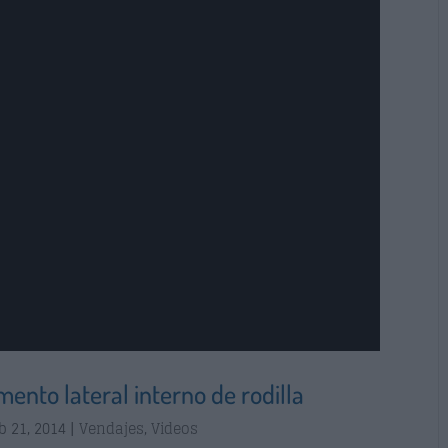
ento lateral interno de rodilla
b 21, 2014
|
Vendajes
,
Videos