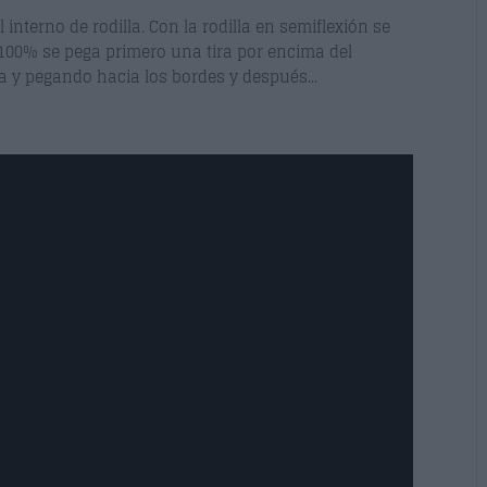
nterno de rodilla. Con la rodilla en semiflexión se
 100% se pega primero una tira por encima del
ra y pegando hacia los bordes y después...