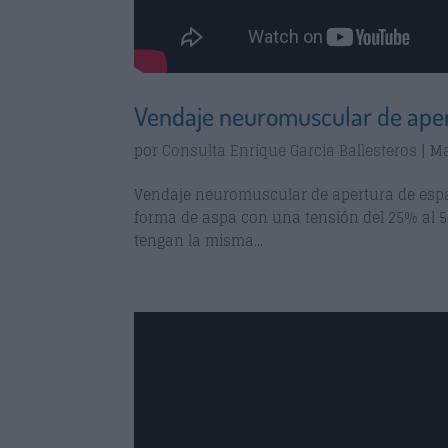
Vendaje neuromuscular de aper
por
Consulta Enrique Garcia Ballesteros
|
Ma
Vendaje neuromuscular de apertura de espac
forma de aspa con una tensión del 25% al 5
tengan la misma...