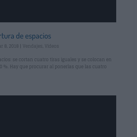
tura de espacios
r 8, 2018
|
Vendajes
,
Videos
ios: se cortan cuatro tiras iguales y se colocan en
0 %. Hay que procurar al ponerlas que las cuatro