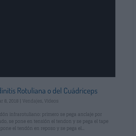
nitis Rotuliana o del Cuádriceps
r 8, 2018
|
Vendajes
,
Videos
dón infrarotuliano: primero se pega anclaje por
do, se pone en tensión el tendon y se pega el tape
pone el tendón en reposo y se pega el...