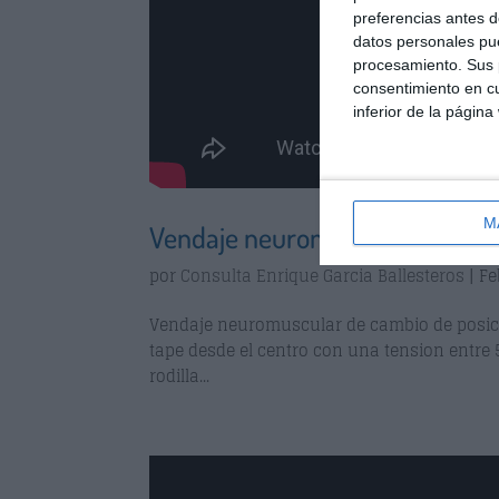
preferencias antes d
datos personales pue
procesamiento. Sus p
consentimiento en cu
inferior de la página
M
Vendaje neuromuscular de camb
por
Consulta Enrique Garcia Ballesteros
|
Fe
Vendaje neuromuscular de cambio de posición
tape desde el centro con una tension entre 5
rodilla...