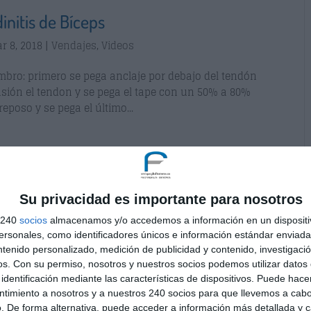
nitis de Bíceps
r 8, 2018
|
Vendajes
,
Videos
bro: primero se pega anclaje por debajo del tendón
nsión el tendon y se pega el tape con un 50% a 80%
eposo y se pega el último...
Su privacidad es importante para nosotros
s 240
socios
almacenamos y/o accedemos a información en un dispositi
sonales, como identificadores únicos e información estándar enviada 
ntenido personalizado, medición de publicidad y contenido, investigaci
os.
Con su permiso, nosotros y nuestros socios podemos utilizar datos 
identificación mediante las características de dispositivos. Puede hacer
ntimiento a nosotros y a nuestros 240 socios para que llevemos a cab
. De forma alternativa, puede acceder a información más detallada y 