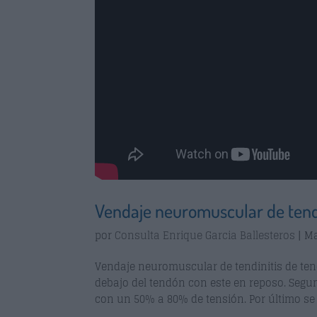
Vendaje neuromuscular de tendi
por
Consulta Enrique Garcia Ballesteros
|
Ma
Vendaje neuromuscular de tendinitis de ten
debajo del tendón con este en reposo. Segun
con un 50% a 80% de tensión. Por último se 