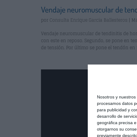
Vendaje neuromuscular de tendi
por
Consulta Enrique Garcia Ballesteros
|
Ma
Vendaje neuromuscular de tendinitis de hom
con este en reposo. Segundo, se pone en te
de tensión. Por último se pone el tendón en r
Nosotros y nuestro
procesamos datos per
para publicidad y co
desarrollo de servici
geográfica precisa e 
otorgarnos su conse
previamente descrito