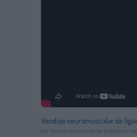
Vendaje neuromuscular de ligam
por
Consulta Enrique Garcia Ballesteros
|
Fe