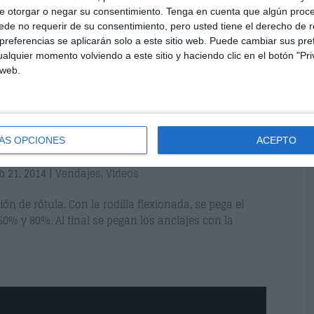
e otorgar o negar su consentimiento.
Tenga en cuenta que algún proc
de no requerir de su consentimiento, pero usted tiene el derecho de r
referencias se aplicarán solo a este sitio web. Puede cambiar sus pref
alquier momento volviendo a este sitio y haciendo clic en el botón "Pri
 web.
ÁS OPCIONES
ACEPTO
io de posición de rótula
b 21, 2014
|
Vendajes
,
Videos
 de rótula. Con la rodilla flexionada, se pega el
0% y 80%. Al final se pegan los anclajes con la