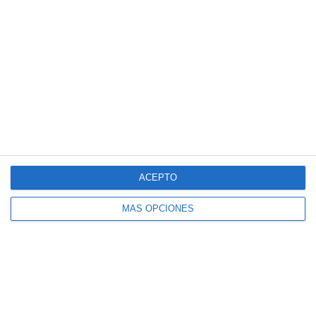
Estas son nuestras consultas
ACEPTO
Consulta en Sevilla
Consulta en Madrid
MÁS OPCIONES
Servicios
Drenaje Linfático