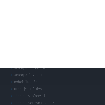
Fisioterapia y rehabilitación
Osteopatía Infantil
Osteopatía y Terapias Manuales
Técnicas
Masaje Deportivo
Masaje terapéutico
Osteopatía Craneal
Osteopatía Estructural
Osteopatía Infantil
Osteopatía Visceral
Rehabilitación
Drenaje Linfático
Técnica Miofascial
Técnica Neuromuscular