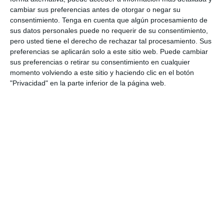
Osteopatia
,
Tratamientos
,
Videos
cambiar sus preferencias antes de otorgar o negar su
consentimiento.
Tenga en cuenta que algún procesamiento de
En este vídeo sobre osteopatía infantil explicamos
sus datos personales puede no requerir de su consentimiento,
alguna de las técnicas que utilizamos para
pero usted tiene el derecho de rechazar tal procesamiento. Sus
mejorar la vida de tu bebé o...
preferencias se aplicarán solo a este sitio web. Puede cambiar
sus preferencias o retirar su consentimiento en cualquier
momento volviendo a este sitio y haciendo clic en el botón
"Privacidad" en la parte inferior de la página web.
Reestructuración de un esguince de tobillo
por
Enrique Garcia Ballesteros
|
Oct 21, 2012
|
Tratamientos
,
Videos