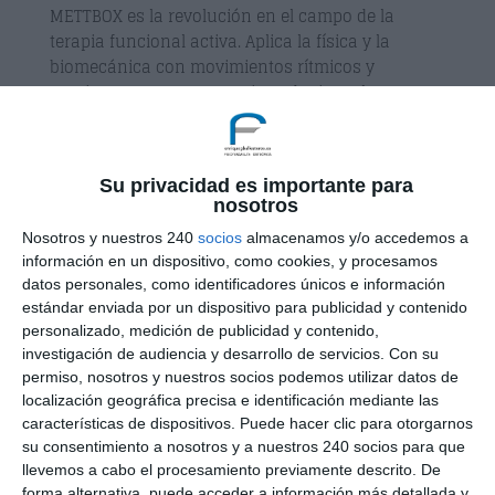
METTBOX es la revolución en el campo de la
terapia funcional activa. Aplica la física y la
biomecánica con movimientos rítmicos y
continuos. Con METTBOX introducimos los
procedimientos de valoración funcional para
poder identificar disfunciones y desequilibrios...
Su privacidad es importante para
nosotros
Nosotros y nuestros 240
socios
almacenamos y/o accedemos a
información en un dispositivo, como cookies, y procesamos
datos personales, como identificadores únicos e información
estándar enviada por un dispositivo para publicidad y contenido
personalizado, medición de publicidad y contenido,
investigación de audiencia y desarrollo de servicios.
Con su
permiso, nosotros y nuestros socios podemos utilizar datos de
localización geográfica precisa e identificación mediante las
características de dispositivos. Puede hacer clic para otorgarnos
su consentimiento a nosotros y a nuestros 240 socios para que
Osteopatía infantil
llevemos a cabo el procesamiento previamente descrito. De
por
Enrique Garcia Ballesteros
|
May 13, 2015
|
forma alternativa, puede acceder a información más detallada y