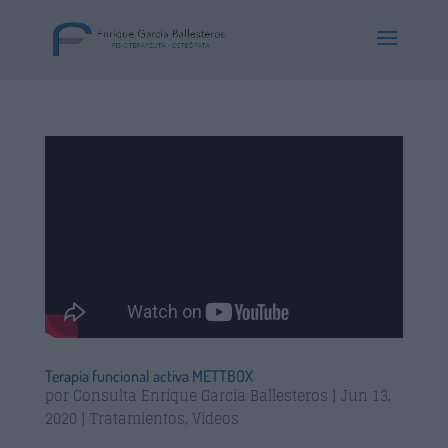
Terapia funcional activa METTBOX
por
Consulta Enrique Garcia Ballesteros
|
Jun 13,
2020
|
Tratamientos
,
Videos