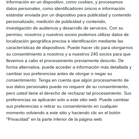
información en un dispositivo, como cookies, y procesamos
2018
|
Vendajes
,
Videos
datos personales, como identificadores únicos e información
estándar enviada por un dispositivo para publicidad y contenido
Vendaje neuromuscular de apertura de espacios:
personalizado, medición de publicidad y contenido,
se cortan cuatro tiras iguales y se colocan en
investigación de audiencia y desarrollo de servicios.
Con su
forma de aspa con una tensión del 25% al 50 %.
permiso, nosotros y nuestros socios podemos utilizar datos de
Hay que procurar al ponerlas que las cuatro
localización geográfica precisa e identificación mediante las
tengan la misma...
características de dispositivos. Puede hacer clic para otorgarnos
su consentimiento a nosotros y a nuestros 240 socios para que
llevemos a cabo el procesamiento previamente descrito. De
forma alternativa, puede acceder a información más detallada y
cambiar sus preferencias antes de otorgar o negar su
consentimiento.
Tenga en cuenta que algún procesamiento de
sus datos personales puede no requerir de su consentimiento,
pero usted tiene el derecho de rechazar tal procesamiento. Sus
preferencias se aplicarán solo a este sitio web. Puede cambiar
sus preferencias o retirar su consentimiento en cualquier
momento volviendo a este sitio y haciendo clic en el botón
"Privacidad" en la parte inferior de la página web.
Vendaje neuromuscular de tendinitis Rotuliana o del