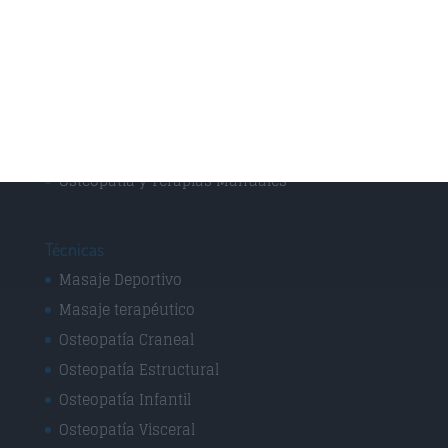
Especialidades
Fisioterapia Deportiva
Fisioterapia y rehabilitación
Osteopatía Infantil
Osteopatía y Terapias Manuales
Técnicas
Masaje Deportivo
Masaje terapéutico
Osteopatía Craneal
Osteopatía Estructural
Osteopatía Infantil
Osteopatía Visceral