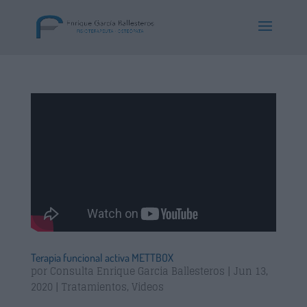
Terapia funcional activa METTBOX
por
Consulta Enrique Garcia Ballesteros
|
Jun 13,
2020
|
Tratamientos
,
Videos