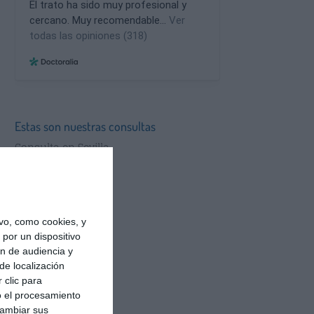
Estas son nuestras consultas
Consulta en Sevilla
Consulta en Madrid
vo, como cookies, y
por un dispositivo
ón de audiencia y
de localización
 clic para
o el procesamiento
cambiar sus