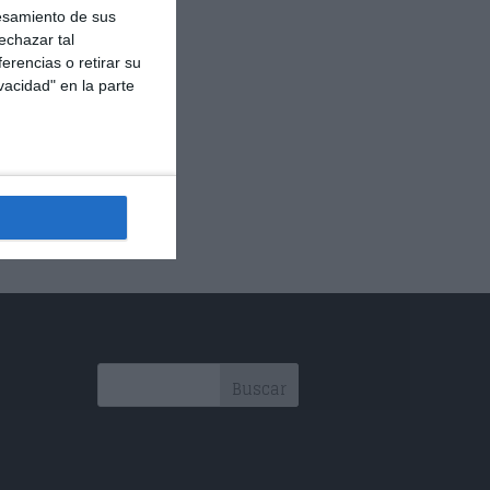
esamiento de sus
echazar tal
erencias o retirar su
vacidad" en la parte