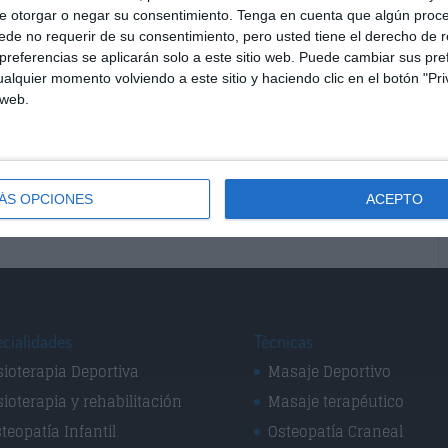
e otorgar o negar su consentimiento.
Tenga en cuenta que algún proc
rúrgicas.
de no requerir de su consentimiento, pero usted tiene el derecho de r
por ejemplo la artrosis, así como en enfermedades
referencias se aplicarán solo a este sitio web. Puede cambiar sus pref
matismo de las partes blandas.
alquier momento volviendo a este sitio y haciendo clic en el botón "Pri
 web.
 así como futuros problemas circulatorios después del
oder relajante sobre el sistema nervioso.
as cansadas y problemas de retorno venoso.
ÁS OPCIONES
ACEPTO
cialidades
Técnicas
sioterapia Deportiva
Masaje Deportivo
sioterapia y rehabilitación
Masaje terapéutico
teopatía Infantil
Osteopatía Craneal