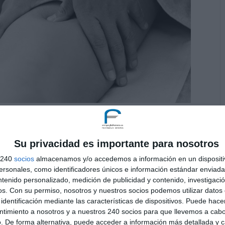
desarrollada por el Doctor Emil Vodder en 1932. Este
lica de forma lenta, superficial y con una pequeña
nida por fibras de colágeno a los capilares linfáticos
Su privacidad es importante para nosotros
rente linfático consiguiendo una depuración del
torno venoso y el sistema circulatorio.
s 240
socios
almacenamos y/o accedemos a información en un dispositi
sonales, como identificadores únicos e información estándar enviada 
ntenido personalizado, medición de publicidad y contenido, investigaci
ción quirúrgica de un cáncer de mama debido a la
os.
Con su permiso, nosotros y nuestros socios podemos utilizar datos 
o supervisión médica.
identificación mediante las características de dispositivos. Puede hacer
 como son los hematomas, las distensiones,
ntimiento a nosotros y a nuestros 240 socios para que llevemos a cab
. De forma alternativa, puede acceder a información más detallada y 