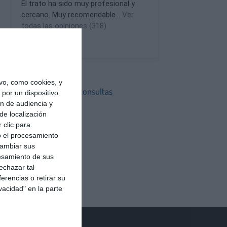
vo, como cookies, y
Estas son nuestras consultas
por un dispositivo
ón de audiencia y
Consulta en Sevilla
de localización
Consulta en Madrid
 clic para
o el procesamiento
cambiar sus
esamiento de sus
echazar tal
erencias o retirar su
vacidad" en la parte