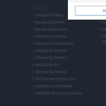
Servicios
Espe
M
Drenaje Linfático
Fi
Masaje Deportivo
Fi
Masaje terapéutico
Os
Osteopatía Craneal
Os
M
Osteopatía Estructural
Osteopatía Infantil
Osteopatía Visceral
Rehabilitación
Técnica Miofascial
Técnica Neuromuscular
Vendajes Funcionales
Vendajes Neuromusculares