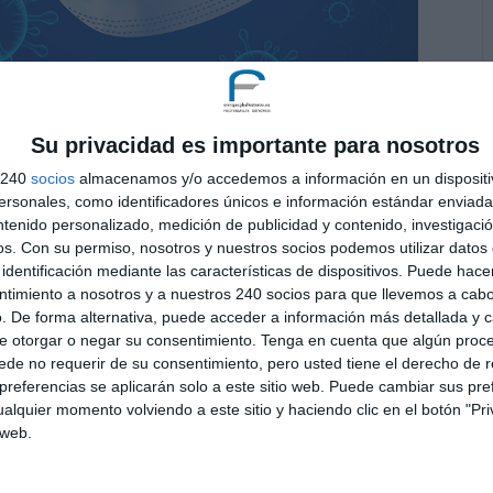
Su privacidad es importante para nosotros
s 240
socios
almacenamos y/o accedemos a información en un dispositi
sonales, como identificadores únicos e información estándar enviada 
ntenido personalizado, medición de publicidad y contenido, investigaci
c 24, 2020
|
Sin categoría
os.
Con su permiso, nosotros y nuestros socios podemos utilizar datos 
identificación mediante las características de dispositivos. Puede hacer
 desea a todos sus pacientes pasados, presentes y
ntimiento a nosotros y a nuestros 240 socios para que llevemos a cab
 especial de que el próximo 2021 sea mejor que el que
. De forma alternativa, puede acceder a información más detallada y 
e otorgar o negar su consentimiento.
Tenga en cuenta que algún proc
ca. Y por supuesto, lleno de...
de no requerir de su consentimiento, pero usted tiene el derecho de r
referencias se aplicarán solo a este sitio web. Puede cambiar sus pref
alquier momento volviendo a este sitio y haciendo clic en el botón "Pri
 web.