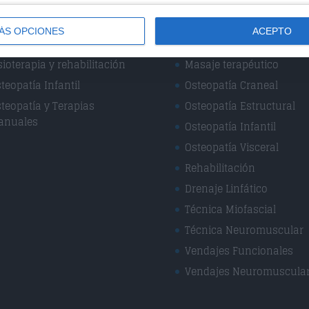
cialidades
Técnicas
ÁS OPCIONES
ACEPTO
sioterapia Deportiva
Masaje Deportivo
sioterapia y rehabilitación
Masaje terapéutico
teopatía Infantil
Osteopatía Craneal
teopatía y Terapias
Osteopatía Estructural
anuales
Osteopatía Infantil
Osteopatía Visceral
Rehabilitación
Drenaje Linfático
Técnica Miofascial
Técnica Neuromuscular
Vendajes Funcionales
Vendajes Neuromuscula