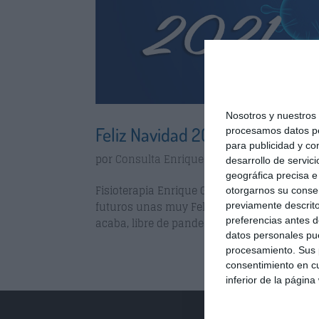
Nosotros y nuestro
Feliz Navidad 2020
procesamos datos per
para publicidad y co
por
Consulta Enrique Garcia Ballesteros
|
Di
desarrollo de servici
geográfica precisa e 
Fisioterapia Enrique García Ballesteros les
otorgarnos su conse
futuros unas muy Felices Fiestas y el deseo
previamente descrito
preferencias antes d
acaba, libre de pandemia y de crisis económi
datos personales pue
procesamiento. Sus p
consentimiento en cu
inferior de la página