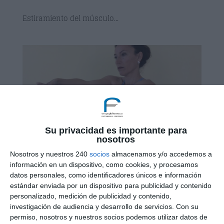
Estiramiento del músculo...
Su privacidad es importante para
nosotros
Nosotros y nuestros 240
socios
almacenamos y/o accedemos a
información en un dispositivo, como cookies, y procesamos
datos personales, como identificadores únicos e información
Estiramiento del supinador largo 1
por
Consulta Enrique Garcia Ballesteros
|
May 4,
estándar enviada por un dispositivo para publicidad y contenido
2018
personalizado, medición de publicidad y contenido,
investigación de audiencia y desarrollo de servicios.
Con su
permiso, nosotros y nuestros socios podemos utilizar datos de
Estiramiento del músculo supinador largo...