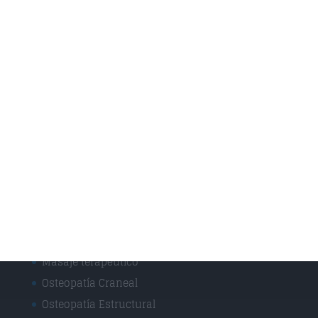
Vendajes Funcionales
Vendajes Neuromusculares
Especialidades
Fisioterapia Deportiva
Fisioterapia y rehabilitación
Osteopatía Infantil
Osteopatía y Terapias Manuales
Técnicas
Masaje Deportivo
Masaje terapéutico
Osteopatía Craneal
Osteopatía Estructural