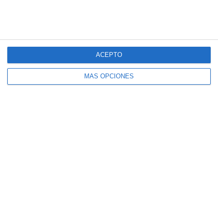
ACEPTO
MÁS OPCIONES
Estas son nuestras consultas
Consulta en Sevilla