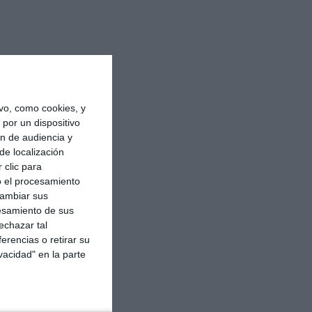
vo, como cookies, y
por un dispositivo
ón de audiencia y
de localización
 clic para
o el procesamiento
cambiar sus
esamiento de sus
echazar tal
erencias o retirar su
vacidad" en la parte