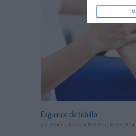
M
Esguince de tobillo
por
Enrique Garcia Ballesteros
|
May 5, 2014