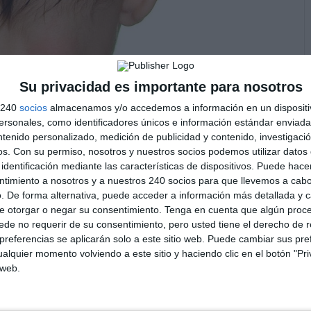
bebé II
Su privacidad es importante para nosotros
|
Osteopatia
s 240
socios
almacenamos y/o accedemos a información en un dispositi
sonales, como identificadores únicos e información estándar enviada 
ntenido personalizado, medición de publicidad y contenido, investigaci
d aumentan en los países del primer mundo, en los
os.
Con su permiso, nosotros y nuestros socios podemos utilizar datos 
o duerma boca abajo para evitar alguno de los
identificación mediante las características de dispositivos. Puede hacer
úbita del lactante. Las causas mas comunes de...
ntimiento a nosotros y a nuestros 240 socios para que llevemos a cab
. De forma alternativa, puede acceder a información más detallada y 
e otorgar o negar su consentimiento.
Tenga en cuenta que algún proc
de no requerir de su consentimiento, pero usted tiene el derecho de r
referencias se aplicarán solo a este sitio web. Puede cambiar sus pref
alquier momento volviendo a este sitio y haciendo clic en el botón "Pri
 web.