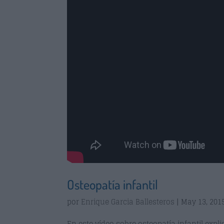
Osteopatía infantil
por
Enrique Garcia Ballesteros
|
May 13, 201
En este vídeo sobre osteopatía infantil exp