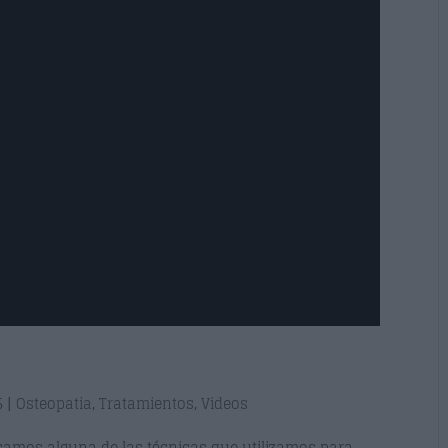
5
|
Osteopatia
,
Tratamientos
,
Videos
licamos alguna de las técnicas que utilizamos para