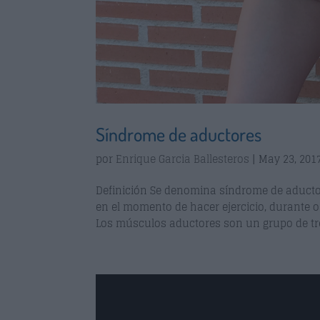
Síndrome de aductores
por
Enrique Garcia Ballesteros
|
May 23, 201
Definición Se denomina síndrome de aductor
en el momento de hacer ejercicio, durante o 
Los músculos aductores son un grupo de tr