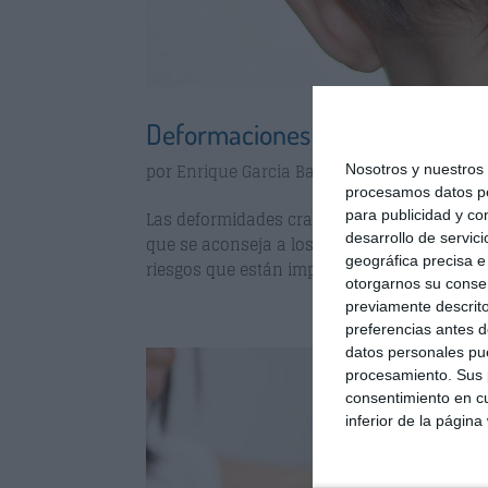
Deformaciones craneales en el 
por
Enrique Garcia Ballesteros
|
Jun 2, 2014
Nosotros y nuestro
procesamos datos per
para publicidad y co
Las deformidades craneales en la actualida
desarrollo de servici
que se aconseja a los padres que el bebé n
geográfica precisa e 
riesgos que están implicados en la muerte s
otorgarnos su conse
previamente descrito
preferencias antes d
datos personales pue
procesamiento. Sus p
consentimiento en cu
inferior de la página