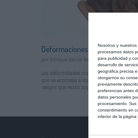
Nosotros y nuestro
Deformaciones craneales en el 
procesamos datos per
para publicidad y co
por
Enrique Garcia Ballesteros
|
Jun 2, 2014
desarrollo de servici
geográfica precisa e 
Las deformidades craneales en la actualida
otorgarnos su conse
que se aconseja a los padres que el bebé n
previamente descrito
riesgos que están implicados en la muerte s
preferencias antes d
datos personales pue
procesamiento. Sus p
consentimiento en cu
inferior de la página