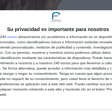
Su privacidad es importante para nosotros
s 240
socios
almacenamos y/o accedemos a información en un dispositi
bebé II
sonales, como identificadores únicos e información estándar enviada 
ntenido personalizado, medición de publicidad y contenido, investigaci
|
Osteopatia
os.
Con su permiso, nosotros y nuestros socios podemos utilizar datos 
identificación mediante las características de dispositivos. Puede hacer
d aumentan en los países del primer mundo, en los
ntimiento a nosotros y a nuestros 240 socios para que llevemos a cab
o duerma boca abajo para evitar alguno de los
. De forma alternativa, puede acceder a información más detallada y 
úbita del lactante. Las causas mas comunes de...
e otorgar o negar su consentimiento.
Tenga en cuenta que algún proc
de no requerir de su consentimiento, pero usted tiene el derecho de r
referencias se aplicarán solo a este sitio web. Puede cambiar sus pref
alquier momento volviendo a este sitio y haciendo clic en el botón "Pri
 web.