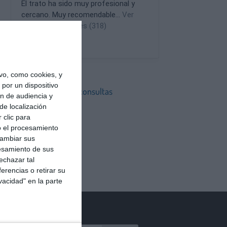
vo, como cookies, y
por un dispositivo
Estas son nuestras consultas
ón de audiencia y
Consulta en Sevilla
de localización
 clic para
Consulta en Madrid
o el procesamiento
cambiar sus
esamiento de sus
echazar tal
erencias o retirar su
vacidad" en la parte