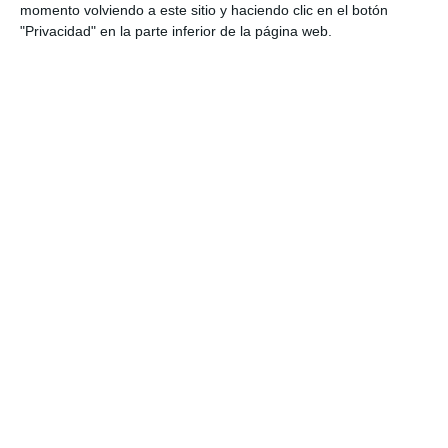
momento volviendo a este sitio y haciendo clic en el botón
"Privacidad" en la parte inferior de la página web.
Estas son nuestras consultas
Consulta en Sevilla
Consulta en Madrid
Servicios
Drenaje Linfático