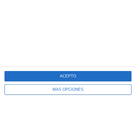
Masaje Deportivo
Masaje terapéutico
Osteopatía Craneal
Osteopatía Estructural
Osteopatía Infantil
Osteopatía Visceral
Rehabilitación
Técnica Miofascial
ACEPTO
Técnica Neuromuscular
Vendajes Funcionales
MÁS OPCIONES
Vendajes Neuromusculares
Especialidades
Fisioterapia Deportiva