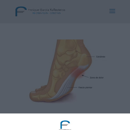
Fascitis plantar
por
Enrique Garcia Ballesteros
|
Feb 25, 2014
|
Deportes
,
Lesiones