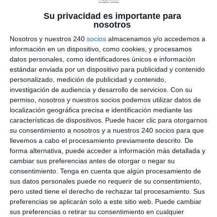
Su privacidad es importante para
LA Fascitis plantar es una inflamación de los
nosotros
músculos de la planta del pie. Es una de las
lesiones más invalidantes para el corredor de
Nosotros y nuestros 240
socios
almacenamos y/o accedemos a
fondo. Además de en este deporte se suele dar en
información en un dispositivo, como cookies, y procesamos
datos personales, como identificadores únicos e información
deportes como el pádel, kárate… Causas Las
estándar enviada por un dispositivo para publicidad y contenido
causas más comunes de este tipo...
personalizado, medición de publicidad y contenido,
investigación de audiencia y desarrollo de servicios.
Con su
permiso, nosotros y nuestros socios podemos utilizar datos de
localización geográfica precisa e identificación mediante las
características de dispositivos. Puede hacer clic para otorgarnos
su consentimiento a nosotros y a nuestros 240 socios para que
llevemos a cabo el procesamiento previamente descrito. De
forma alternativa, puede acceder a información más detallada y
cambiar sus preferencias antes de otorgar o negar su
consentimiento.
Tenga en cuenta que algún procesamiento de
sus datos personales puede no requerir de su consentimiento,
pero usted tiene el derecho de rechazar tal procesamiento. Sus
preferencias se aplicarán solo a este sitio web. Puede cambiar
sus preferencias o retirar su consentimiento en cualquier