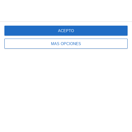
ACEPTO
MÁS OPCIONES
Estas son nuestras consultas
Consulta en Sevilla
Consulta en Madrid