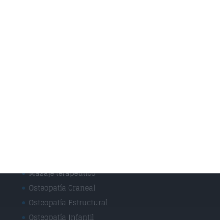
Vendajes Funcionales
Vendajes Neuromusculares
Especialidades
Fisioterapia Deportiva
Fisioterapia y rehabilitación
Osteopatía Infantil
Osteopatía y Terapias Manuales
Técnicas
Masaje Deportivo
Masaje terapéutico
Osteopatía Craneal
Osteopatía Estructural
Osteopatía Infantil