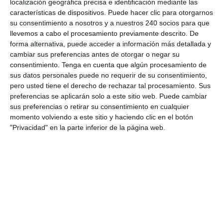
localización geográfica precisa e identificación mediante las
Vendaje neuromuscular de tendinitis aquilea
características de dispositivos. Puede hacer clic para otorgarnos
por
Consulta Enrique Garcia Ballesteros
|
Feb 21,
su consentimiento a nosotros y a nuestros 240 socios para que
2014
|
Vendajes
,
Videos
llevemos a cabo el procesamiento previamente descrito. De
forma alternativa, puede acceder a información más detallada y
Vendaje neuromuscular de tendinitis de tendón
cambiar sus preferencias antes de otorgar o negar su
de Aquiles: primero se pega anclaje por debajo del
consentimiento.
Tenga en cuenta que algún procesamiento de
tendón con este en reposo. Segundo, se pone en
sus datos personales puede no requerir de su consentimiento,
tensión el tendon y se pega el tape con un 50% a
pero usted tiene el derecho de rechazar tal procesamiento. Sus
80% de tensión. Por último se pone el tendón en
preferencias se aplicarán solo a este sitio web. Puede cambiar
reposo y se pega el último...
sus preferencias o retirar su consentimiento en cualquier
momento volviendo a este sitio y haciendo clic en el botón
"Privacidad" en la parte inferior de la página web.