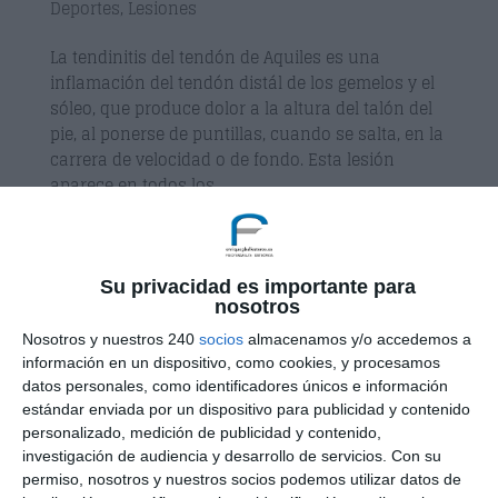
Deportes
,
Lesiones
La tendinitis del tendón de Aquiles es una
inflamación del tendón distál de los gemelos y el
sóleo, que produce dolor a la altura del talón del
pie, al ponerse de puntillas, cuando se salta, en la
carrera de velocidad o de fondo. Esta lesión
aparece en todos los...
Su privacidad es importante para
nosotros
Nosotros y nuestros 240
socios
almacenamos y/o accedemos a
información en un dispositivo, como cookies, y procesamos
datos personales, como identificadores únicos e información
estándar enviada por un dispositivo para publicidad y contenido
personalizado, medición de publicidad y contenido,
investigación de audiencia y desarrollo de servicios.
Con su
permiso, nosotros y nuestros socios podemos utilizar datos de