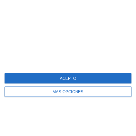
Drenaje Linfático
Masaje Deportivo
Masaje terapéutico
Osteopatía Craneal
Osteopatía Estructural
Osteopatía Infantil
Osteopatía Visceral
Rehabilitación
Técnica Miofascial
ACEPTO
Técnica Neuromuscular
MÁS OPCIONES
Vendajes Funcionales
Vendajes Neuromusculares
Especialidades
Fisioterapia Deportiva