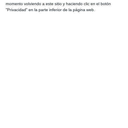
momento volviendo a este sitio y haciendo clic en el botón
"Privacidad" en la parte inferior de la página web.
Estas son nuestras consultas
Consulta en Sevilla
Consulta en Madrid
Servicios