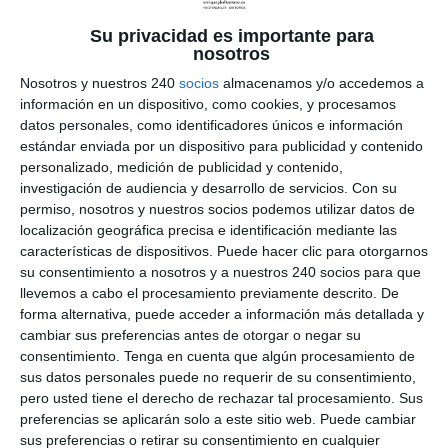
Deportes
,
Lesiones
Su privacidad es importante para
La Tendinitis Rotuliana es una inflamación del
nosotros
tendón distál del músculo cuádriceps, que
Nosotros y nuestros 240
socios
almacenamos y/o accedemos a
produce dolor e impotencia funcional al correr,
información en un dispositivo, como cookies, y procesamos
saltar, bajar y subir obstáculos, hacer sentadillas,
datos personales, como identificadores únicos e información
por encima, prerotuliana, o por debajo de la rótula
estándar enviada por un dispositivo para publicidad y contenido
por la parte anterior de...
personalizado, medición de publicidad y contenido,
investigación de audiencia y desarrollo de servicios.
Con su
permiso, nosotros y nuestros socios podemos utilizar datos de
localización geográfica precisa e identificación mediante las
características de dispositivos. Puede hacer clic para otorgarnos
su consentimiento a nosotros y a nuestros 240 socios para que
llevemos a cabo el procesamiento previamente descrito. De
forma alternativa, puede acceder a información más detallada y
cambiar sus preferencias antes de otorgar o negar su
consentimiento.
Tenga en cuenta que algún procesamiento de
sus datos personales puede no requerir de su consentimiento,
pero usted tiene el derecho de rechazar tal procesamiento. Sus
preferencias se aplicarán solo a este sitio web. Puede cambiar
sus preferencias o retirar su consentimiento en cualquier