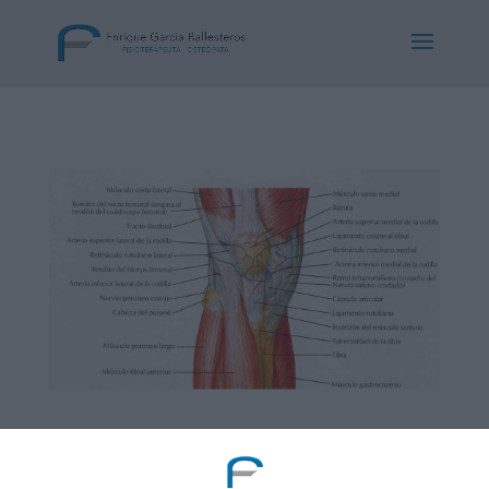
Tendinitis del tendón rotuliano
por
Enrique Garcia Ballesteros
|
Mar 31, 2014
|