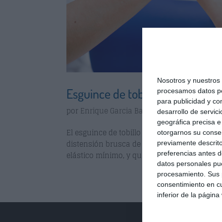
Nosotros y nuestro
Esguince de tobillo
procesamos datos per
para publicidad y co
por
Enrique Garcia Ballesteros
|
May 5, 2014
desarrollo de servici
geográfica precisa e 
El esguince de tobillo es una de las lesiones
otorgarnos su conse
distensión brusca de los ligamentos. Hay q
previamente descrito
preferencias antes d
elástico mínimo, y que su función es la de da
datos personales pue
procesamiento. Sus p
consentimiento en cu
inferior de la página