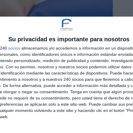
Su privacidad es importante para nosotros
s 240
socios
almacenamos y/o accedemos a información en un dispositi
sonales, como identificadores únicos e información estándar enviada 
ntenido personalizado, medición de publicidad y contenido, investigaci
|
Lesiones
os.
Con su permiso, nosotros y nuestros socios podemos utilizar datos 
identificación mediante las características de dispositivos. Puede hacer
 mas típica del pie. La lesión se produce por una
ntimiento a nosotros y a nuestros 240 socios para que llevemos a cab
ue recordar que los ligamentos tienen un poder
. De forma alternativa, puede acceder a información más detallada y 
e otorgar o negar su consentimiento.
Tenga en cuenta que algún proc
r estabilidad a las articulaciones....
de no requerir de su consentimiento, pero usted tiene el derecho de r
referencias se aplicarán solo a este sitio web. Puede cambiar sus pref
alquier momento volviendo a este sitio y haciendo clic en el botón "Pri
 web.