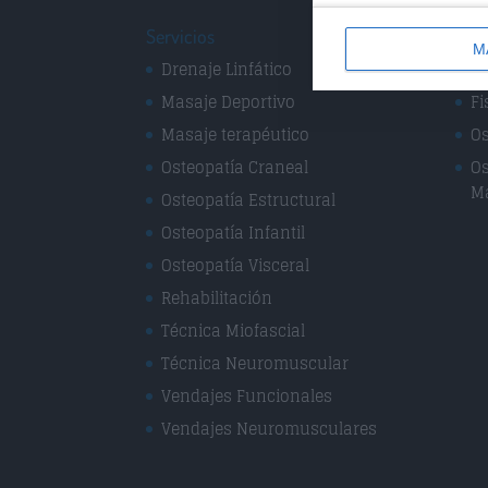
Servicios
Espe
M
Drenaje Linfático
Fi
Masaje Deportivo
Fi
Masaje terapéutico
Os
Osteopatía Craneal
Os
M
Osteopatía Estructural
Osteopatía Infantil
Osteopatía Visceral
Rehabilitación
Técnica Miofascial
Técnica Neuromuscular
Vendajes Funcionales
Vendajes Neuromusculares