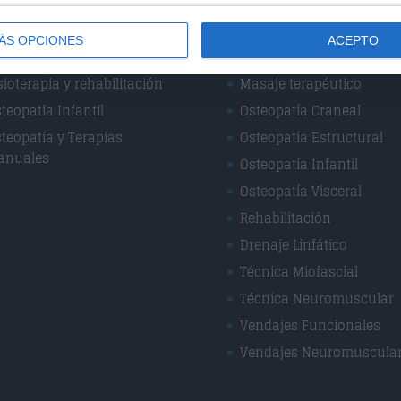
cialidades
Técnicas
ÁS OPCIONES
ACEPTO
sioterapia Deportiva
Masaje Deportivo
sioterapia y rehabilitación
Masaje terapéutico
teopatía Infantil
Osteopatía Craneal
teopatía y Terapias
Osteopatía Estructural
anuales
Osteopatía Infantil
Osteopatía Visceral
Rehabilitación
Drenaje Linfático
Técnica Miofascial
Técnica Neuromuscular
Vendajes Funcionales
Vendajes Neuromuscula