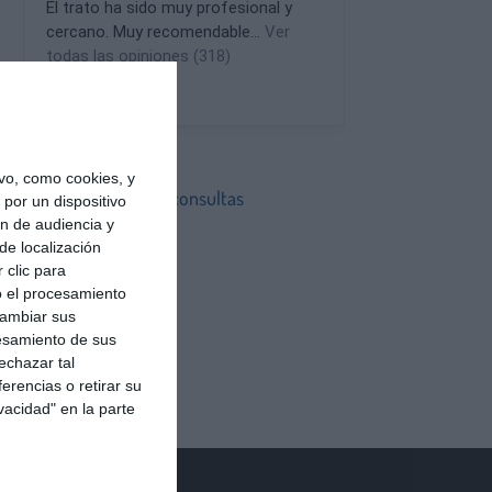
vo, como cookies, y
Estas son nuestras consultas
por un dispositivo
ón de audiencia y
Consulta en Sevilla
de localización
Consulta en Madrid
 clic para
o el procesamiento
cambiar sus
esamiento de sus
echazar tal
erencias o retirar su
vacidad" en la parte