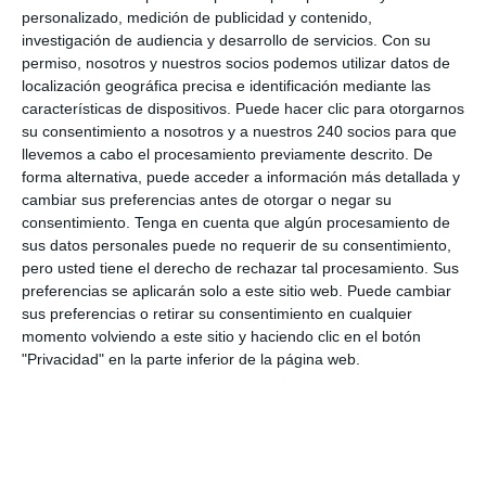
son muy variadas, desde un latigazo cervical, por
personalizado, medición de publicidad y contenido,
traumatismos, sedentarismo, malas posiciones
investigación de audiencia y desarrollo de servicios.
Con su
en lugar de trabajo o posiciones mantenidas en el
permiso, nosotros y nuestros socios podemos utilizar datos de
tiempo, como el trabajo en el ordenador entre
localización geográfica precisa e identificación mediante las
otras, hasta lesiones por sobrecarga muscular e
características de dispositivos. Puede hacer clic para otorgarnos
hipertonía muscular, estrés emocional……
su consentimiento a nosotros y a nuestros 240 socios para que
llevemos a cabo el procesamiento previamente descrito. De
Veamos algunos ejemplos de donde pueden
forma alternativa, puede acceder a información más detallada y
producirse lesiones por culpa del segmento de las
cambiar sus preferencias antes de otorgar o negar su
vértebras cervicales
y sus
consecuencias
tanto
consentimiento.
Tenga en cuenta que algún procesamiento de
por su posición y relación con las otras
vértebras
sus datos personales puede no requerir de su consentimiento,
como por su posición en el espacio:
pero usted tiene el derecho de rechazar tal procesamiento. Sus
preferencias se aplicarán solo a este sitio web. Puede cambiar
Esta relación es consultiva y las
vértebras
sus preferencias o retirar su consentimiento en cualquier
cervicales NO son el único origen de estas
momento volviendo a este sitio y haciendo clic en el botón
lesiones
, por eso es importante el
diagnóstico
"Privacidad" en la parte inferior de la página web.
médico
, pero sí pueden serlo en algunos casos o
influir en la lesión existente.