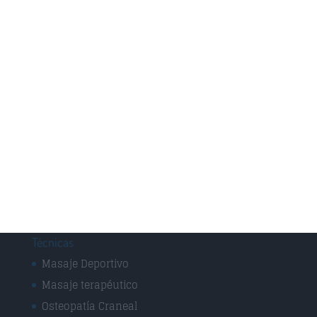
Técnica Neuromuscular
Vendajes Funcionales
Vendajes Neuromusculares
Especialidades
Fisioterapia Deportiva
Fisioterapia y rehabilitación
Osteopatía Infantil
Osteopatía y Terapias Manuales
Técnicas
Masaje Deportivo
Masaje terapéutico
Osteopatía Craneal