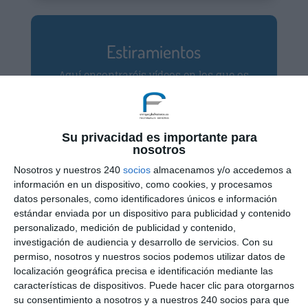
Estiramientos
Aquí encontraréis vídeos en los que os
mostramos cómo estirar cada
músculo del cuerpo, organizados por
cuello y espalda, miembros superiores
e inferiores. Estirar es importante para
Su privacidad es importante para
nosotros
avanzar en la curación de las lesiones.
Nosotros y nuestros 240
socios
almacenamos y/o accedemos a
información en un dispositivo, como cookies, y procesamos
datos personales, como identificadores únicos e información
estándar enviada por un dispositivo para publicidad y contenido
personalizado, medición de publicidad y contenido,
investigación de audiencia y desarrollo de servicios.
Con su
permiso, nosotros y nuestros socios podemos utilizar datos de
localización geográfica precisa e identificación mediante las
Solicita una cita
características de dispositivos. Puede hacer clic para otorgarnos
su consentimiento a nosotros y a nuestros 240 socios para que