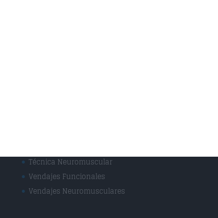
Servicios
Drenaje Linfático
Masaje Deportivo
Masaje terapéutico
Osteopatía Craneal
Osteopatía Estructural
Osteopatía Infantil
Osteopatía Visceral
Rehabilitación
Técnica Miofascial
Técnica Neuromuscular
Vendajes Funcionales
Vendajes Neuromusculares