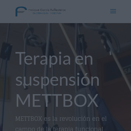
Reproductor
de
vídeo
Terapia en
suspensión
METTBOX
METTBOX es la revolución en el
campo de la terapia funcional