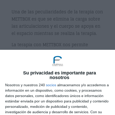
Una de las peculiaridades de la terapia con
METTBOX es que se elimina la carga sobre
las articulaciones y el cuerpo se apoya en
el espacio mientras se realiza la terapia.
La terapia con METTBOX nos permite
desgravar la articulación de una manera
que facilita mucho el movimiento cuando
la persona no lo puede realizar. También
es un excelente método para estabilizar las
Su privacidad es importante para
nosotros
articulaciones.
Nosotros y nuestros 240
socios
almacenamos y/o accedemos a
información en un dispositivo, como cookies, y procesamos
La utilización de METTBOX permite
datos personales, como identificadores únicos e información
adaptaciones compensatorias, mejorando
estándar enviada por un dispositivo para publicidad y contenido
la fuerza, la longitud y la conducta
personalizado, medición de publicidad y contenido,
investigación de audiencia y desarrollo de servicios.
Con su
funcional de los músculos, la recuperación