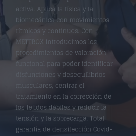
activa. Aplica la física y la
biomecánica con movimientos
rítmicos y continuos. Con
METTBOX introducimos los
procedimientos de valoración
funcional para poder identificar
disfunciones y desequilibrios
musculares, centrar el
tratamiento en la corrección de
los tejidos débiles y reducir la
tensión y la sobrecarga. Total
garantía de densifección Covid-