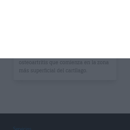
POR
CONSULTA ENRIQUE GARCIA
BALLESTEROS
|
MAR 25, 2021
La condromalacia rotuliana o
síndrome de dolor femoro patelar es
una lesión del cartílago de la rotula
que comienza en las capas mas
profundas de éste, a diferencia de la
osteoartritis que comienza en la zona
más superficial del cartílago.
Servicios