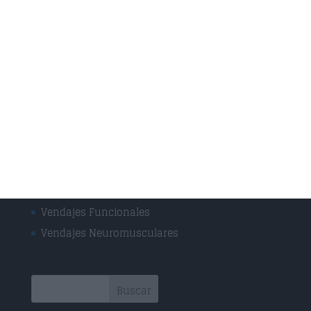
Masaje Deportivo
Masaje terapéutico
Osteopatía Craneal
Osteopatía Estructural
Osteopatía Infantil
Osteopatía Visceral
Rehabilitación
Drenaje Linfático
Técnica Miofascial
Técnica Neuromuscular
Vendajes Funcionales
Vendajes Neuromusculares