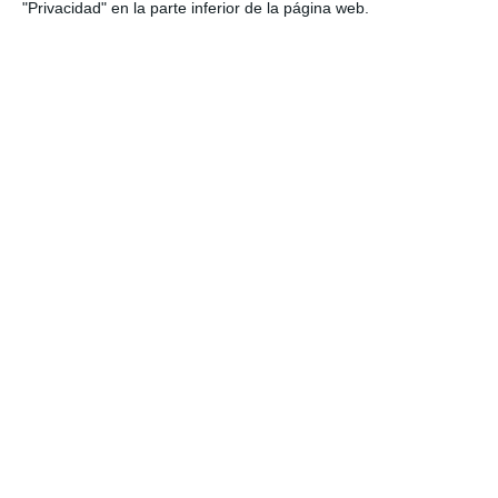
"Privacidad" en la parte inferior de la página web.
Estas son nuestras consultas
Consulta en Sevilla
Consulta en Madrid
Servicios
Drenaje Linfático
Masaje Deportivo
Masaje terapéutico
Osteopatía Craneal
Osteopatía Estructural
Osteopatía Infantil