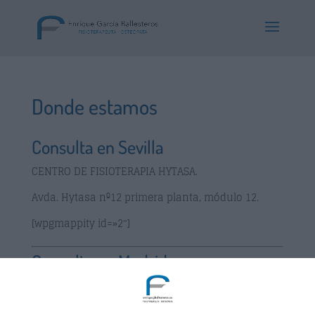
Donde estamos
Consulta en Sevilla
CENTRO DE FISIOTERAPIA HYTASA.
Avda. Hytasa nº12 primera planta, módulo 12.
[wpgmappity id=»2″]
Consulta en Madrid
INSTITUTO DE MEDICINA ALTERNATIVA.
Avda. de Felipe II 16, 1º izquierda.