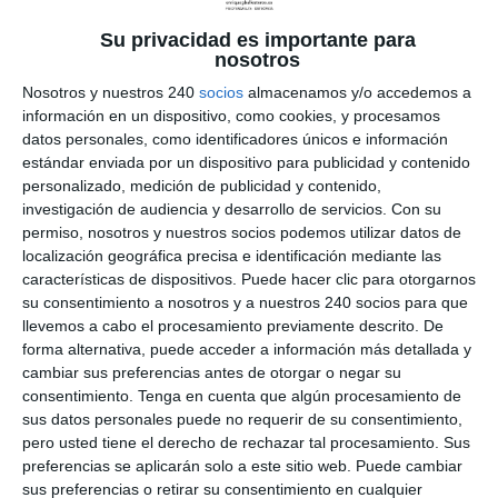
2020
|
Rehabilitacion
Su privacidad es importante para
La artrosis se produce cuando el cartílago que
nosotros
rodea las superficies articulares que rozan unas
Nosotros y nuestros 240
socios
almacenamos y/o accedemos a
con otras se va desgastando con el tiempo. Esto
información en un dispositivo, como cookies, y procesamos
les ocurre a todas las personas del mundo, en su
datos personales, como identificadores únicos e información
mayoría en edad avanzada. La artrosis suele
estándar enviada por un dispositivo para publicidad y contenido
tener más incidencia en lo que...
personalizado, medición de publicidad y contenido,
investigación de audiencia y desarrollo de servicios.
Con su
permiso, nosotros y nuestros socios podemos utilizar datos de
localización geográfica precisa e identificación mediante las
características de dispositivos. Puede hacer clic para otorgarnos
su consentimiento a nosotros y a nuestros 240 socios para que
llevemos a cabo el procesamiento previamente descrito. De
forma alternativa, puede acceder a información más detallada y
cambiar sus preferencias antes de otorgar o negar su
consentimiento.
Tenga en cuenta que algún procesamiento de
sus datos personales puede no requerir de su consentimiento,
pero usted tiene el derecho de rechazar tal procesamiento. Sus
preferencias se aplicarán solo a este sitio web. Puede cambiar
sus preferencias o retirar su consentimiento en cualquier