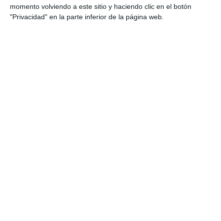
momento volviendo a este sitio y haciendo clic en el botón
"Privacidad" en la parte inferior de la página web.
Estas son nuestras consultas
Consulta en Sevilla
Consulta en Madrid
Servicios