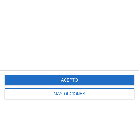
Drenaje Linfático
Masaje Deportivo
Masaje terapéutico
Osteopatía Craneal
Osteopatía Estructural
Osteopatía Infantil
Osteopatía Visceral
Rehabilitación
Técnica Miofascial
ACEPTO
Técnica Neuromuscular
MÁS OPCIONES
Vendajes Funcionales
Vendajes Neuromusculares
Especialidades
Fisioterapia Deportiva