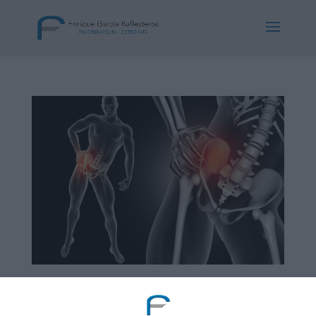
La artrosis y su tratamiento con fisioterapia
por
Consulta Enrique Garcia Ballesteros
|
Nov 16,