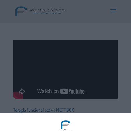
Terapia funcional activa METTBOX
por
Consulta Enrique Garcia Ballesteros
|
Jun 13,
2020
|
Tratamientos
,
Videos