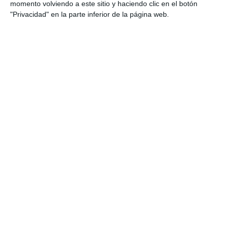
momento volviendo a este sitio y haciendo clic en el botón
"Privacidad" en la parte inferior de la página web.
Estas son nuestras consultas
Consulta en Sevilla
Consulta en Madrid
Servicios
Drenaje Linfático