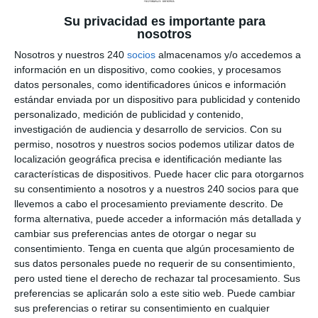
METTBOX es la revolución en el campo de la
Su privacidad es importante para
terapia funcional activa. Aplica la física y la
nosotros
biomecánica con movimientos rítmicos y
Nosotros y nuestros 240
socios
almacenamos y/o accedemos a
continuos. Con METTBOX introducimos los
información en un dispositivo, como cookies, y procesamos
procedimientos de valoración funcional para
datos personales, como identificadores únicos e información
poder identificar disfunciones y desequilibrios...
estándar enviada por un dispositivo para publicidad y contenido
personalizado, medición de publicidad y contenido,
investigación de audiencia y desarrollo de servicios.
Con su
permiso, nosotros y nuestros socios podemos utilizar datos de
localización geográfica precisa e identificación mediante las
características de dispositivos. Puede hacer clic para otorgarnos
su consentimiento a nosotros y a nuestros 240 socios para que
llevemos a cabo el procesamiento previamente descrito. De
forma alternativa, puede acceder a información más detallada y
cambiar sus preferencias antes de otorgar o negar su
consentimiento.
Tenga en cuenta que algún procesamiento de
sus datos personales puede no requerir de su consentimiento,
pero usted tiene el derecho de rechazar tal procesamiento. Sus
preferencias se aplicarán solo a este sitio web. Puede cambiar
sus preferencias o retirar su consentimiento en cualquier