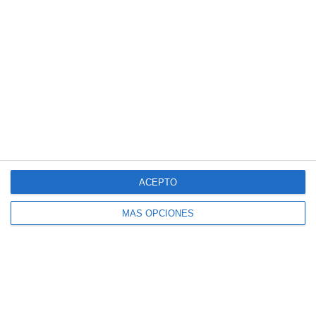
Drenaje Linfático
Masaje Deportivo
Masaje terapéutico
Osteopatía Craneal
Osteopatía Estructural
Osteopatía Infantil
Osteopatía Visceral
Rehabilitación
Técnica Miofascial
ACEPTO
Técnica Neuromuscular
MÁS OPCIONES
Vendajes Funcionales
Vendajes Neuromusculares
Especialidades
Fisioterapia Deportiva