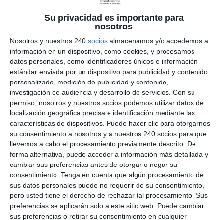
2014
|
Lesiones
Su privacidad es importante para
Los puntos gatillo son un conjunto de signos y
nosotros
síntomas que se producen dentro del músculo. Se
Nosotros y nuestros 240
socios
almacenamos y/o accedemos a
crea una zona que produce una hiperirritación
información en un dispositivo, como cookies, y procesamos
dentro de una banda tensa en un grupo de fibras
datos personales, como identificadores únicos e información
musculares o en la fascia que recubre al
estándar enviada por un dispositivo para publicidad y contenido
músculo. A este foco hiperirritable...
personalizado, medición de publicidad y contenido,
investigación de audiencia y desarrollo de servicios.
Con su
permiso, nosotros y nuestros socios podemos utilizar datos de
localización geográfica precisa e identificación mediante las
características de dispositivos. Puede hacer clic para otorgarnos
su consentimiento a nosotros y a nuestros 240 socios para que
llevemos a cabo el procesamiento previamente descrito. De
forma alternativa, puede acceder a información más detallada y
cambiar sus preferencias antes de otorgar o negar su
consentimiento.
Tenga en cuenta que algún procesamiento de
sus datos personales puede no requerir de su consentimiento,
pero usted tiene el derecho de rechazar tal procesamiento. Sus
preferencias se aplicarán solo a este sitio web. Puede cambiar
sus preferencias o retirar su consentimiento en cualquier