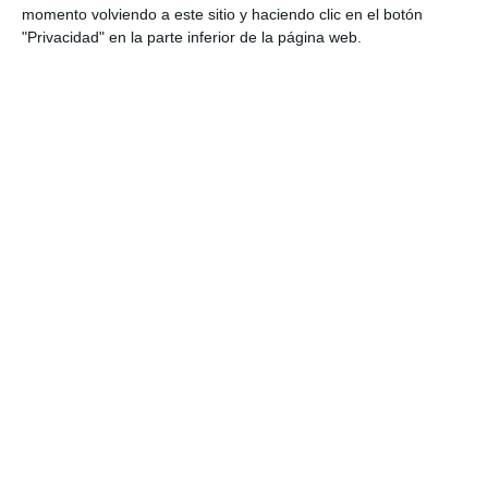
momento volviendo a este sitio y haciendo clic en el botón
"Privacidad" en la parte inferior de la página web.
Estas son nuestras consultas
Consulta en Sevilla
Consulta en Madrid
Servicios