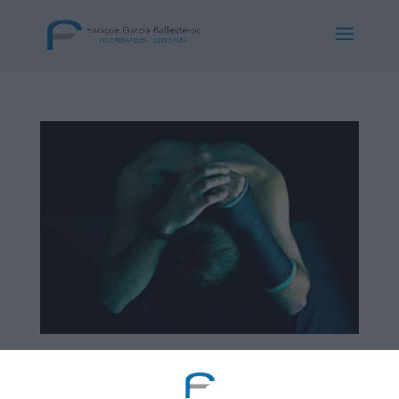
Síndrome del dolor miofascial o puntos gatillo
por
Consulta Enrique Garcia Ballesteros
|
Oct 27,