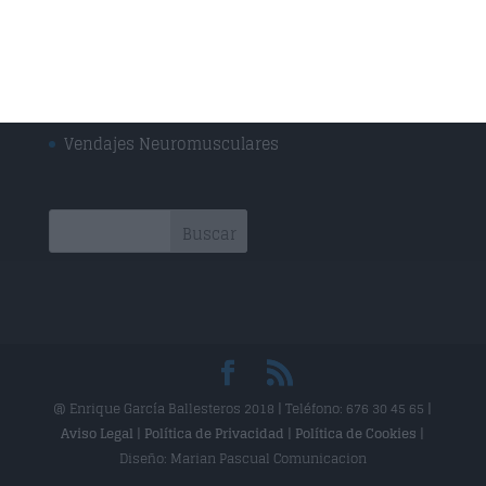
Drenaje Linfático
Técnica Miofascial
Técnica Neuromuscular
Vendajes Funcionales
Vendajes Neuromusculares
@ Enrique García Ballesteros 2018 | Teléfono: 676 30 45 65 |
Aviso Legal
|
Política de Privacidad
|
Política de Cookies
|
Diseño: Marian Pascual Comunicacion