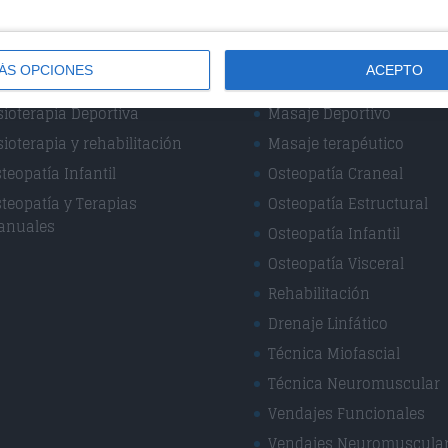
ÁS OPCIONES
ACEPTO
cialidades
Técnicas
sioterapia Deportiva
Masaje Deportivo
sioterapia y rehabilitación
Masaje terapéutico
teopatía Infantil
Osteopatía Craneal
teopatía y Terapias
Osteopatía Estructural
anuales
Osteopatía Infantil
Osteopatía Visceral
Rehabilitación
Drenaje Linfático
Técnica Miofascial
Técnica Neuromuscular
Vendajes Funcionales
Vendajes Neuromuscula