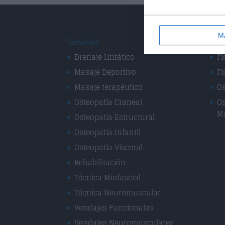
M
Servicios
Espe
Drenaje Linfático
Fi
Masaje Deportivo
Fi
Masaje terapéutico
Os
Osteopatía Craneal
Os
M
Osteopatía Estructural
Osteopatía Infantil
Osteopatía Visceral
Rehabilitación
Técnica Miofascial
Técnica Neuromuscular
Vendajes Funcionales
Vendajes Neuromusculares