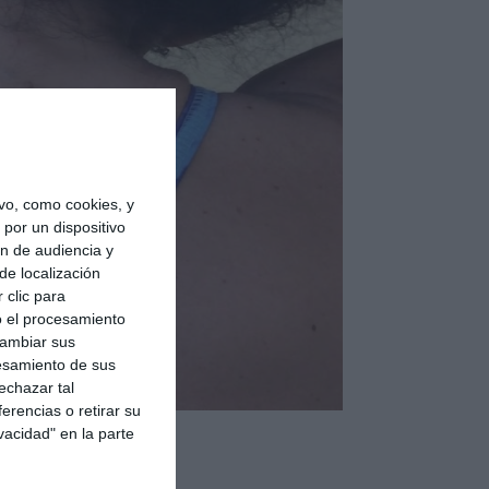
vo, como cookies, y
por un dispositivo
ón de audiencia y
de localización
 clic para
o el procesamiento
cambiar sus
esamiento de sus
echazar tal
erencias o retirar su
vacidad" en la parte