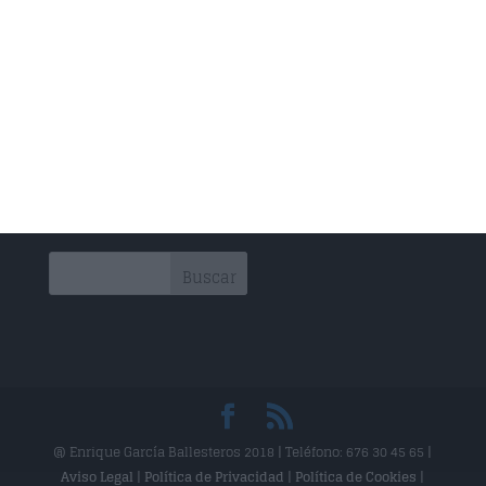
Rehabilitación
Drenaje Linfático
Técnica Miofascial
Técnica Neuromuscular
Vendajes Funcionales
Vendajes Neuromusculares
@ Enrique García Ballesteros 2018 | Teléfono: 676 30 45 65 |
Aviso Legal
|
Política de Privacidad
|
Política de Cookies
|