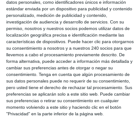
datos personales, como identificadores únicos e información
estándar enviada por un dispositivo para publicidad y contenido
personalizado, medición de publicidad y contenido,
investigación de audiencia y desarrollo de servicios.
Con su
Servicios
permiso, nosotros y nuestros socios podemos utilizar datos de
localización geográfica precisa e identificación mediante las
Drenaje Linfático
características de dispositivos. Puede hacer clic para otorgarnos
Masaje Deportivo
su consentimiento a nosotros y a nuestros 240 socios para que
llevemos a cabo el procesamiento previamente descrito. De
Masaje terapéutico
forma alternativa, puede acceder a información más detallada y
Osteopatía Craneal
cambiar sus preferencias antes de otorgar o negar su
Osteopatía Estructural
consentimiento.
Tenga en cuenta que algún procesamiento de
sus datos personales puede no requerir de su consentimiento,
Osteopatía Infantil
pero usted tiene el derecho de rechazar tal procesamiento. Sus
Osteopatía Visceral
preferencias se aplicarán solo a este sitio web. Puede cambiar
sus preferencias o retirar su consentimiento en cualquier
Rehabilitación
momento volviendo a este sitio y haciendo clic en el botón
Técnica Miofascial
"Privacidad" en la parte inferior de la página web.
Técnica Neuromuscular
Vendajes Funcionales