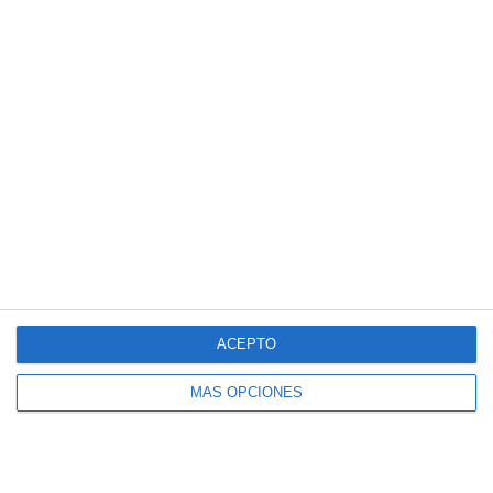
Vendajes Neuromusculares
Especialidades
Fisioterapia Deportiva
Fisioterapia y rehabilitación
Osteopatía Infantil
Osteopatía y Terapias Manuales
Técnicas
Masaje Deportivo
ACEPTO
Masaje terapéutico
Osteopatía Craneal
MÁS OPCIONES
Osteopatía Estructural
Osteopatía Infantil
Osteopatía Visceral