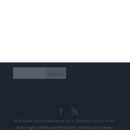
Rehabilitación
Drenaje Linfático
Técnica Miofascial
Técnica Neuromuscular
Vendajes Funcionales
Vendajes Neuromusculares
@ Enrique García Ballesteros 2018 | Teléfono: 676 30 45 65 |
Aviso Legal
|
Política de Privacidad
|
Política de Cookies
|