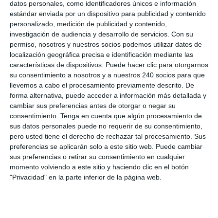
datos personales, como identificadores únicos e información
estándar enviada por un dispositivo para publicidad y contenido
personalizado, medición de publicidad y contenido,
investigación de audiencia y desarrollo de servicios.
Con su
Servicios
permiso, nosotros y nuestros socios podemos utilizar datos de
localización geográfica precisa e identificación mediante las
Drenaje Linfático
características de dispositivos. Puede hacer clic para otorgarnos
Masaje Deportivo
su consentimiento a nosotros y a nuestros 240 socios para que
llevemos a cabo el procesamiento previamente descrito. De
Masaje terapéutico
forma alternativa, puede acceder a información más detallada y
Osteopatía Craneal
cambiar sus preferencias antes de otorgar o negar su
Osteopatía Estructural
consentimiento.
Tenga en cuenta que algún procesamiento de
sus datos personales puede no requerir de su consentimiento,
Osteopatía Infantil
pero usted tiene el derecho de rechazar tal procesamiento. Sus
Osteopatía Visceral
preferencias se aplicarán solo a este sitio web. Puede cambiar
sus preferencias o retirar su consentimiento en cualquier
Rehabilitación
momento volviendo a este sitio y haciendo clic en el botón
Técnica Miofascial
"Privacidad" en la parte inferior de la página web.
Técnica Neuromuscular
Vendajes Funcionales