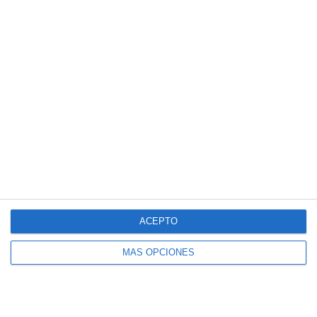
Vendajes Neuromusculares
Especialidades
Fisioterapia Deportiva
Fisioterapia y rehabilitación
Osteopatía Infantil
Osteopatía y Terapias Manuales
Técnicas
Masaje Deportivo
ACEPTO
Masaje terapéutico
Osteopatía Craneal
MÁS OPCIONES
Osteopatía Estructural
Osteopatía Infantil
Osteopatía Visceral