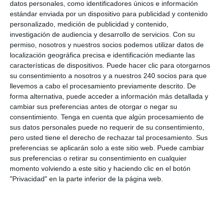
datos personales, como identificadores únicos e información
estándar enviada por un dispositivo para publicidad y contenido
personalizado, medición de publicidad y contenido,
investigación de audiencia y desarrollo de servicios.
Con su
Servicios
permiso, nosotros y nuestros socios podemos utilizar datos de
localización geográfica precisa e identificación mediante las
Drenaje Linfático
características de dispositivos. Puede hacer clic para otorgarnos
Masaje Deportivo
su consentimiento a nosotros y a nuestros 240 socios para que
llevemos a cabo el procesamiento previamente descrito. De
Masaje terapéutico
forma alternativa, puede acceder a información más detallada y
Osteopatía Craneal
cambiar sus preferencias antes de otorgar o negar su
Osteopatía Estructural
consentimiento.
Tenga en cuenta que algún procesamiento de
sus datos personales puede no requerir de su consentimiento,
Osteopatía Infantil
pero usted tiene el derecho de rechazar tal procesamiento. Sus
Osteopatía Visceral
preferencias se aplicarán solo a este sitio web. Puede cambiar
sus preferencias o retirar su consentimiento en cualquier
Rehabilitación
momento volviendo a este sitio y haciendo clic en el botón
Técnica Miofascial
"Privacidad" en la parte inferior de la página web.
Técnica Neuromuscular
Vendajes Funcionales