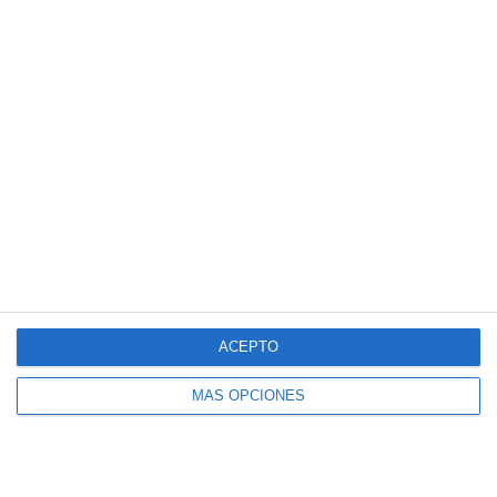
Vendajes Neuromusculares
Especialidades
Fisioterapia Deportiva
Fisioterapia y rehabilitación
Osteopatía Infantil
Osteopatía y Terapias Manuales
Técnicas
Masaje Deportivo
ACEPTO
Masaje terapéutico
Osteopatía Craneal
MÁS OPCIONES
Osteopatía Estructural
Osteopatía Infantil
Osteopatía Visceral