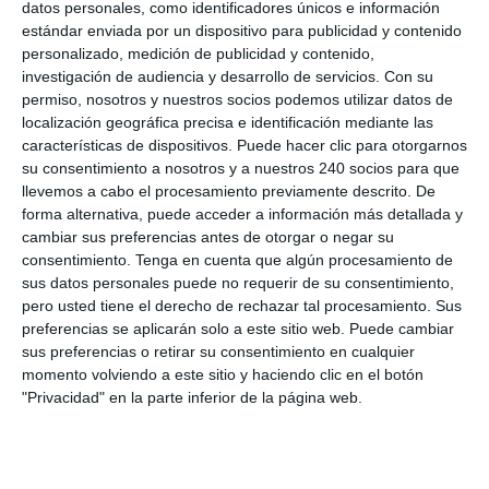
datos personales, como identificadores únicos e información
estándar enviada por un dispositivo para publicidad y contenido
personalizado, medición de publicidad y contenido,
investigación de audiencia y desarrollo de servicios.
Con su
Servicios
permiso, nosotros y nuestros socios podemos utilizar datos de
localización geográfica precisa e identificación mediante las
Drenaje Linfático
características de dispositivos. Puede hacer clic para otorgarnos
Masaje Deportivo
su consentimiento a nosotros y a nuestros 240 socios para que
llevemos a cabo el procesamiento previamente descrito. De
Masaje terapéutico
forma alternativa, puede acceder a información más detallada y
Osteopatía Craneal
cambiar sus preferencias antes de otorgar o negar su
Osteopatía Estructural
consentimiento.
Tenga en cuenta que algún procesamiento de
sus datos personales puede no requerir de su consentimiento,
Osteopatía Infantil
pero usted tiene el derecho de rechazar tal procesamiento. Sus
Osteopatía Visceral
preferencias se aplicarán solo a este sitio web. Puede cambiar
sus preferencias o retirar su consentimiento en cualquier
Rehabilitación
momento volviendo a este sitio y haciendo clic en el botón
Técnica Miofascial
"Privacidad" en la parte inferior de la página web.
Técnica Neuromuscular
Vendajes Funcionales