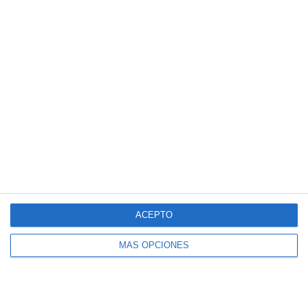
Vendajes Neuromusculares
Especialidades
Fisioterapia Deportiva
Fisioterapia y rehabilitación
Osteopatía Infantil
Osteopatía y Terapias Manuales
Técnicas
Masaje Deportivo
ACEPTO
Masaje terapéutico
Osteopatía Craneal
MÁS OPCIONES
Osteopatía Estructural
Osteopatía Infantil
Osteopatía Visceral