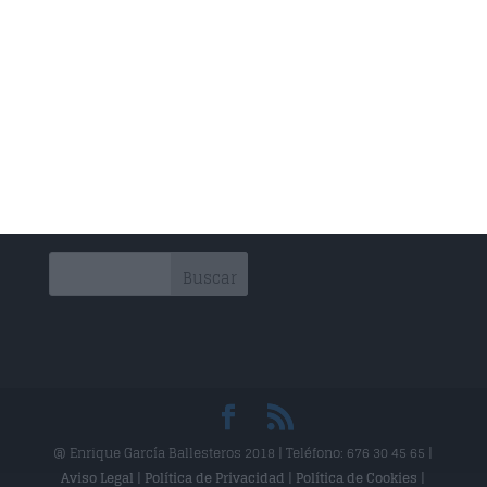
Rehabilitación
Drenaje Linfático
Técnica Miofascial
Técnica Neuromuscular
Vendajes Funcionales
Vendajes Neuromusculares
@ Enrique García Ballesteros 2018 | Teléfono: 676 30 45 65 |
Aviso Legal
|
Política de Privacidad
|
Política de Cookies
|