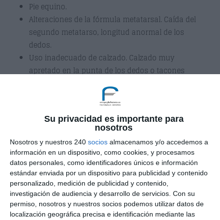
Pie equino.
Alteraciones de la fórmula metatarsal. Caída del
segundo metatarso, longitud anormal de los
dedos.
Uso inadecuado de calzado. Calzado muy
apretado en la punta de los dedos o tacones
muy altos.
Las deformidades de origen biomecánico se
pueden dividir en dos tipos:
Su privacidad es importante para
nosotros
Estáticas:
Uso de zapatos inadecuados.
Nosotros y nuestros 240
socios
almacenamos y/o accedemos a
Dinámicas:
Los desequilibrios musculares, las
información en un dispositivo, como cookies, y procesamos
alteraciones biomecánicas y su relación entre
datos personales, como identificadores únicos e información
estándar enviada por un dispositivo para publicidad y contenido
ellas.
personalizado, medición de publicidad y contenido,
investigación de audiencia y desarrollo de servicios.
Con su
Esta relación determina tres tipos o patrones
permiso, nosotros y nuestros socios podemos utilizar datos de
específicos de lesión que explicaremos a
localización geográfica precisa e identificación mediante las