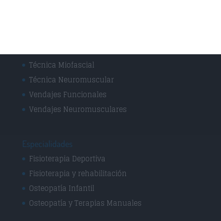
Osteopatía Estructural
Osteopatía Infantil
Osteopatía Visceral
Rehabilitación
Técnica Miofascial
Técnica Neuromuscular
Vendajes Funcionales
Vendajes Neuromusculares
Especialidades
Fisioterapia Deportiva
Fisioterapia y rehabilitación
Osteopatía Infantil
Osteopatía y Terapias Manuales