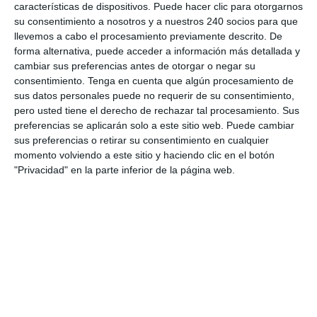
continuación.
características de dispositivos. Puede hacer clic para otorgarnos
su consentimiento a nosotros y a nuestros 240 socios para que
1º patrón:
Debilidad del musculo Gemelo o
llevemos a cabo el procesamiento previamente descrito. De
Gastrocnemio, que produce que la propulsión
forma alternativa, puede acceder a información más detallada y
del pie, los músculos flexores específicos del
cambiar sus preferencias antes de otorgar o negar su
consentimiento.
Tenga en cuenta que algún procesamiento de
pie, hagan un esfuerzo mayor para sustituir la
sus datos personales puede no requerir de su consentimiento,
debilidad del gemelo produciendo un
pero usted tiene el derecho de rechazar tal procesamiento. Sus
acortamiento y contractura a nivel muscular
preferencias se aplicarán solo a este sitio web. Puede cambiar
del pie y esto produzca los dedos en garra. A
sus preferencias o retirar su consentimiento en cualquier
este tipo de patrón se le denomina patrón de
momento volviendo a este sitio y haciendo clic en el botón
"Privacidad" en la parte inferior de la página web.
sustitución flexora.
2º patrón:
Por la forma del pie, equino, cavo, o
pies con algún problema de movilidad o
espasticidad por lesión neurológica, como
lesiones en el nervio Ciático Poplitéo externo, o
la debilidad del Tibial Anterior, los músculos
extensores refuerzan su acción creando un
desequilibrio entre éstos y los músculos