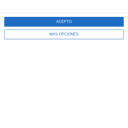
Servicios
ACEPTO
Drenaje Linfático
MÁS OPCIONES
Masaje Deportivo
Masaje terapéutico
Osteopatía Craneal
Osteopatía Estructural
Osteopatía Infantil
Osteopatía Visceral
Rehabilitación
Técnica Miofascial
Técnica Neuromuscular
Vendajes Funcionales
Vendajes Neuromusculares