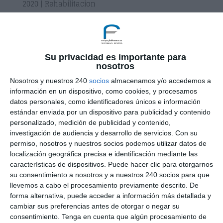
2020
|
Rehabilitacion
La artrosis se produce cuando el cartílago que
rodea las superficies articulares que rozan unas
con otras se va desgastando con el tiempo. Esto
Su privacidad es importante para
les ocurre a todas las personas del mundo, en su
nosotros
mayoría en edad avanzada. La artrosis suele
tener más incidencia en lo que...
Nosotros y nuestros 240
socios
almacenamos y/o accedemos a
información en un dispositivo, como cookies, y procesamos
datos personales, como identificadores únicos e información
estándar enviada por un dispositivo para publicidad y contenido
personalizado, medición de publicidad y contenido,
investigación de audiencia y desarrollo de servicios.
Con su
permiso, nosotros y nuestros socios podemos utilizar datos de
localización geográfica precisa e identificación mediante las
características de dispositivos. Puede hacer clic para otorgarnos
su consentimiento a nosotros y a nuestros 240 socios para que
llevemos a cabo el procesamiento previamente descrito. De
forma alternativa, puede acceder a información más detallada y
cambiar sus preferencias antes de otorgar o negar su
consentimiento.
Tenga en cuenta que algún procesamiento de