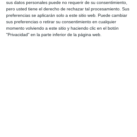
sus datos personales puede no requerir de su consentimiento,
pero usted tiene el derecho de rechazar tal procesamiento. Sus
Síndrome de aductores
preferencias se aplicarán solo a este sitio web. Puede cambiar
por
Enrique Garcia Ballesteros
|
May 23, 2017
|
sus preferencias o retirar su consentimiento en cualquier
Lesiones
momento volviendo a este sitio y haciendo clic en el botón
"Privacidad" en la parte inferior de la página web.
Definición Se denomina síndrome de aductores a
todo dolor en la zona inguinal que se produce en
el momento de hacer ejercicio, durante o al final
de este, cuando el músculo ya se enfriado. Los
músculos aductores son un grupo de tres
músculos, mayor mediano y menor,...