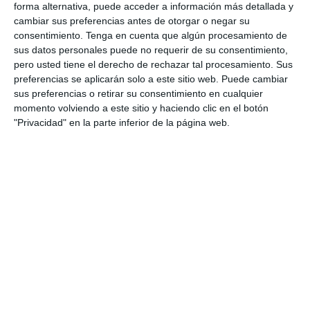
forma alternativa, puede acceder a información más detallada y
El niño que respira solo por la boca va a tener
cambiar sus preferencias antes de otorgar o negar su
desde el punto de vista físico y psíquico
consentimiento.
Tenga en cuenta que algún procesamiento de
alteraciones importantes en su crecimiento. Se
sus datos personales puede no requerir de su consentimiento,
pero usted tiene el derecho de rechazar tal procesamiento. Sus
considera un niño respirador oral aquel que
preferencias se aplicarán solo a este sitio web. Puede cambiar
respira casi siempre por la boca. Casi el 50% de
sus preferencias o retirar su consentimiento en cualquier
los niños son respiradores orales, y...
momento volviendo a este sitio y haciendo clic en el botón
"Privacidad" en la parte inferior de la página web.