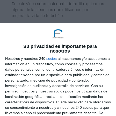
En este vídeo sobre osteopatía infantil explicamos
alguna de las técnicas que utilizamos para
mejorar la vida de tu bebé o...
Su privacidad es importante para
nosotros
Nosotros y nuestros 240
socios
almacenamos y/o accedemos a
información en un dispositivo, como cookies, y procesamos
datos personales, como identificadores únicos e información
estándar enviada por un dispositivo para publicidad y contenido
personalizado, medición de publicidad y contenido,
investigación de audiencia y desarrollo de servicios.
Con su
permiso, nosotros y nuestros socios podemos utilizar datos de
localización geográfica precisa e identificación mediante las
Los problemas del niño con respiración oral
características de dispositivos. Puede hacer clic para otorgarnos
por
Consulta Enrique Garcia Ballesteros
|
Feb 18,
su consentimiento a nosotros y a nuestros 240 socios para que
2015
|
Osteopatia
llevemos a cabo el procesamiento previamente descrito. De