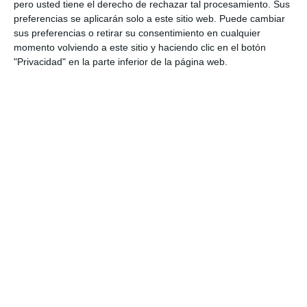
pero usted tiene el derecho de rechazar tal procesamiento. Sus
preferencias se aplicarán solo a este sitio web. Puede cambiar
sus preferencias o retirar su consentimiento en cualquier
Síntomas
momento volviendo a este sitio y haciendo clic en el botón
"Privacidad" en la parte inferior de la página web.
Los síntomas mas específicos de la fibromialgia
son los siguientes:
Dolor muscular en articulaciones y zonas óseas
generalizado por todo el cuerpo, sin importar si
los segmentos son de carga o no.
Fatiga constante, en algunas situaciones puede
parecer el síndrome de fatiga crónica
Dolores de cabeza, migrañas
Cefaleas tensionales
Depresión
Problemas de sueño
Ansiedad
Colon irritable
Bruxismo