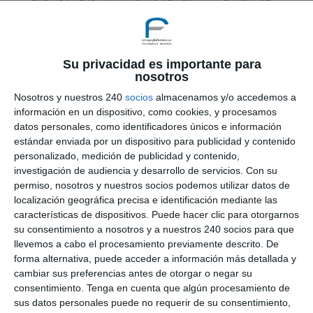
relacionan a estados mantenidos durante un
largo periodo de estrés, producidos por trabajo,
situaciones familiares, estrés emocional,
depresión (esto a veces también es consecuencia
Su privacidad es importante para
nosotros
de la fibromialgia) estrés físico, cirugías con
largos periodos de convalecencia, inmovilidad,
Nosotros y nuestros 240
socios
almacenamos y/o accedemos a
traumatismos directos, o infecciones.
información en un dispositivo, como cookies, y procesamos
datos personales, como identificadores únicos e información
Los factores genéticos y las enfermedades
estándar enviada por un dispositivo para publicidad y contenido
degenerativas como artritis, artrosis, lupus, etc,
personalizado, medición de publicidad y contenido,
también pueden ser una causa de la fibromialgia.
investigación de audiencia y desarrollo de servicios.
Con su
permiso, nosotros y nuestros socios podemos utilizar datos de
localización geográfica precisa e identificación mediante las
características de dispositivos. Puede hacer clic para otorgarnos
su consentimiento a nosotros y a nuestros 240 socios para que
llevemos a cabo el procesamiento previamente descrito. De
forma alternativa, puede acceder a información más detallada y
cambiar sus preferencias antes de otorgar o negar su
consentimiento.
Tenga en cuenta que algún procesamiento de
sus datos personales puede no requerir de su consentimiento,