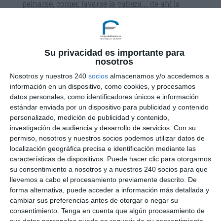
peinarse, comer, lavarse la cabeza…, de ahí la
importancia de tener la movilidad del hombro en
perfectas condiciones.
Causas
Su privacidad es importante para
Muchas veces esta inflamación es de causa
nosotros
desconocida, no hay factores determinantes
Nosotros y nuestros 240
socios
almacenamos y/o accedemos a
claros, aunque existen factores de riesgo:
información en un dispositivo, como cookies, y procesamos
datos personales, como identificadores únicos e información
Procesos inflamatorios y degenerativos, como
estándar enviada por un dispositivo para publicidad y contenido
artritis y artrosis.
personalizado, medición de publicidad y contenido,
Enfermedades previas de tipo endocrino,
investigación de audiencia y desarrollo de servicios.
Con su
permiso, nosotros y nuestros socios podemos utilizar datos de
autoinmune o sistémicas (diabetes, problemas
localización geográfica precisa e identificación mediante las
de tiroides, etc.)
características de dispositivos. Puede hacer clic para otorgarnos
Problemas en los discos cervicales del cuello,
su consentimiento a nosotros y a nuestros 240 socios para que
hernias discales a nivel C5,C6,C7, D1.
llevemos a cabo el procesamiento previamente descrito. De
Rectificación cervical.
forma alternativa, puede acceder a información más detallada y
cambiar sus preferencias antes de otorgar o negar su
Cifosis dorsal o actitud cifótica (hombros caídos
consentimiento.
Tenga en cuenta que algún procesamiento de
hacia delante).
sus datos personales puede no requerir de su consentimiento,