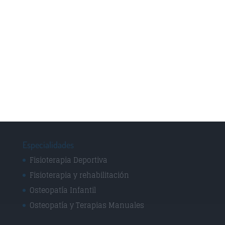
Osteopatía Estructural
Osteopatía Infantil
Osteopatía Visceral
Rehabilitación
Técnica Miofascial
Técnica Neuromuscular
Vendajes Funcionales
Vendajes Neuromusculares
Especialidades
Fisioterapia Deportiva
Fisioterapia y rehabilitación
Osteopatía Infantil
Osteopatía y Terapias Manuales