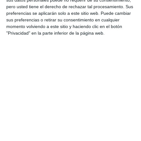
Lesiones o traumatismos en el hombro,
pero usted tiene el derecho de rechazar tal procesamiento. Sus
tendinitis, rotura tendinosa, parcial o total.
preferencias se aplicarán solo a este sitio web. Puede cambiar
sus preferencias o retirar su consentimiento en cualquier
Cirugías de hombro, torácicas y mamarias.
momento volviendo a este sitio y haciendo clic en el botón
Problemas respiratorios.
"Privacidad" en la parte inferior de la página web.
Lesiones miofasciales de la cadena
diafragmática y de la cadena de cierre.
Lesión del desfiladero torácico.
Fijaciones de la escápula y de la clavícula.
Calcificaciones.
Cambios hormonales (como los de la
menopausia).