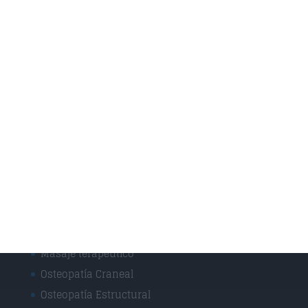
Vendajes Funcionales
Vendajes Neuromusculares
Especialidades
Fisioterapia Deportiva
Fisioterapia y rehabilitación
Osteopatía Infantil
Osteopatía y Terapias Manuales
Técnicas
Masaje Deportivo
Masaje terapéutico
Osteopatía Craneal
Osteopatía Estructural