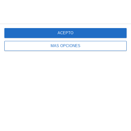
ACEPTO
MÁS OPCIONES
Estas son nuestras consultas
Consulta en Sevilla