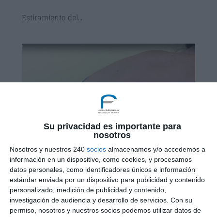
Estiramiento del...
Su privacidad es importante para
nosotros
Nosotros y nuestros 240
socios
almacenamos y/o accedemos a
información en un dispositivo, como cookies, y procesamos
datos personales, como identificadores únicos e información
Estiramiento del serratos 2
por
Consulta Enrique Garcia Ballesteros
|
Feb 27,
estándar enviada por un dispositivo para publicidad y contenido
2018
personalizado, medición de publicidad y contenido,
investigación de audiencia y desarrollo de servicios.
Con su
permiso, nosotros y nuestros socios podemos utilizar datos de
Estiramiento del angular omóplato...