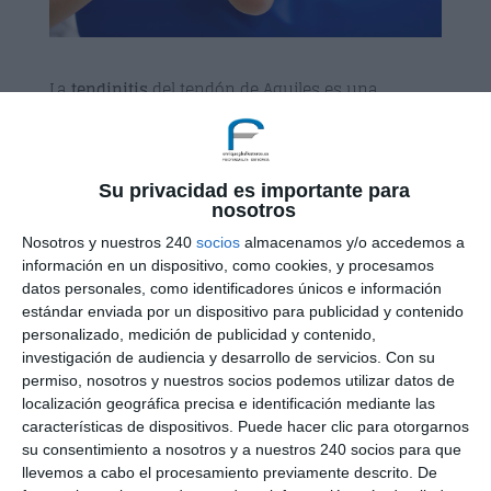
La
tendinitis
del tendón de Aquiles es una
inflamación del tendón distál de los gemelos y el
sóleo, que produce dolor a la altura del talón del
pie, al ponerse de puntillas, cuando se salta, en la
carrera de velocidad o de fondo. Esta lesión
Su privacidad es importante para
nosotros
aparece en todos los deportes donde las
extremidades inferiores son fundamentales para
Nosotros y nuestros 240
socios
almacenamos y/o accedemos a
la realización de este, como fútbol, tenis,
información en un dispositivo, como cookies, y procesamos
baloncesto…
datos personales, como identificadores únicos e información
estándar enviada por un dispositivo para publicidad y contenido
Las
causas
de esta lesión son la sobrecarga del
personalizado, medición de publicidad y contenido,
gemelo y del sóleo, los traumatismos directos, el
investigación de audiencia y desarrollo de servicios.
Con su
exceso de entrenamiento. Como todas las
permiso, nosotros y nuestros socios podemos utilizar datos de
tendinitis, puede ser muy pesada de recuperar y
localización geográfica precisa e identificación mediante las
características de dispositivos. Puede hacer clic para otorgarnos
puede llegar a ser altamente invalidantes para la
su consentimiento a nosotros y a nuestros 240 socios para que
práctica del deporte que hagamos, e incluso llegar
llevemos a cabo el procesamiento previamente descrito. De
a suponer el abandono de la práctica de ese