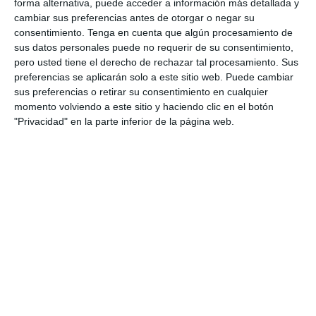
forma alternativa, puede acceder a información más detallada y
deporte.
cambiar sus preferencias antes de otorgar o negar su
consentimiento.
Tenga en cuenta que algún procesamiento de
sus datos personales puede no requerir de su consentimiento,
pero usted tiene el derecho de rechazar tal procesamiento. Sus
preferencias se aplicarán solo a este sitio web. Puede cambiar
sus preferencias o retirar su consentimiento en cualquier
momento volviendo a este sitio y haciendo clic en el botón
El
tratamiento
pasa por rebajar la intensidad de
"Privacidad" en la parte inferior de la página web.
la práctica deportiva, el masaje de descarga en los
gemelos y sóleo, técnica de Ciryax en el tendón,
técnicas neuromusculares, estiramientos pasivos
y
vendaje funcional o neuromuscular
. El vendaje
dinámico mejora mucho la disminución del dolor
mientras se entrena.
Lo mas
importante
para recuperar una tendinitis
es empezar el tratamiento lo antes posible para
no tener que dejar de entrenar y la vuelta a la
misma intensidad deportiva de una forma
progresiva muy lenta y suave, potenciando el
grupo muscular ya mencionado.