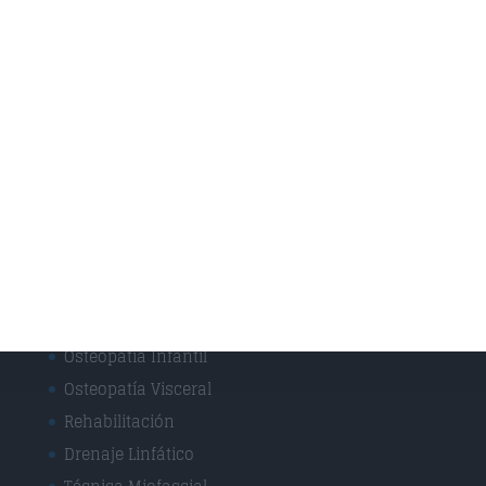
Fisioterapia Deportiva
Fisioterapia y rehabilitación
Osteopatía Infantil
Osteopatía y Terapias Manuales
Técnicas
Masaje Deportivo
Masaje terapéutico
Osteopatía Craneal
Osteopatía Estructural
Osteopatía Infantil
Osteopatía Visceral
Rehabilitación
Drenaje Linfático