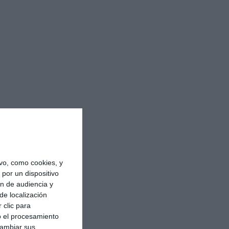
vo, como cookies, y
por un dispositivo
ón de audiencia y
de localización
 clic para
o el procesamiento
cambiar sus