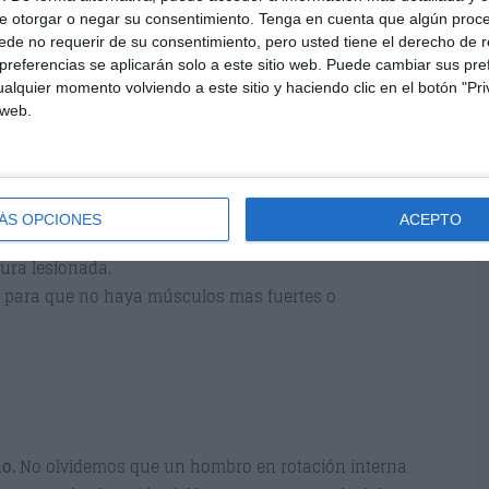
oplato
. Tenemos que pensar que a partir de los 90
e otorgar o negar su consentimiento.
Tenga en cuenta que algún proc
 el omoplato acompaña al húmero en todos sus
de no requerir de su consentimiento, pero usted tiene el derecho de r
o o con poca movilidad, siempre producirá lesiones
referencias se aplicarán solo a este sitio web. Puede cambiar sus pref
alquier momento volviendo a este sitio y haciendo clic en el botón "Pri
 web.
dones lesionados.
los que intervienen en el movimiento del hombro.
os el ejercicio en la semana.
ÁS OPCIONES
ACEPTO
tura lesionada.
a, para que no haya músculos mas fuertes o
io.
No olvidemos que un hombro en rotación interna