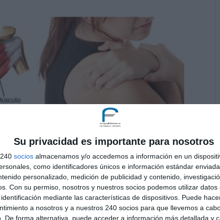
Su privacidad es importante para nosotros
s 240
socios
almacenamos y/o accedemos a información en un dispositi
os.
sonales, como identificadores únicos e información estándar enviada 
ectar a la amplitud de cualquier movimiento del
ntenido personalizado, medición de publicidad y contenido, investigaci
lación del hombro es la más móvil del cuerpo y que
os.
Con su permiso, nosotros y nuestros socios podemos utilizar datos 
identificación mediante las características de dispositivos. Puede hacer
perfecta para que ese movimiento no se vea
ntimiento a nosotros y a nuestros 240 socios para que llevemos a cab
. De forma alternativa, puede acceder a información más detallada y 