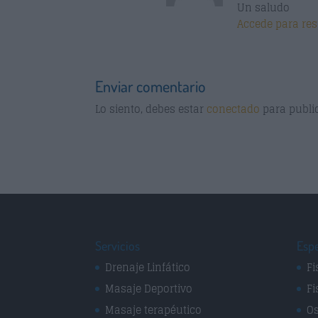
Un saludo
Accede para re
Enviar comentario
Lo siento, debes estar
conectado
para publi
Servicios
Espe
Drenaje Linfático
Fi
Masaje Deportivo
Fi
Masaje terapéutico
Os