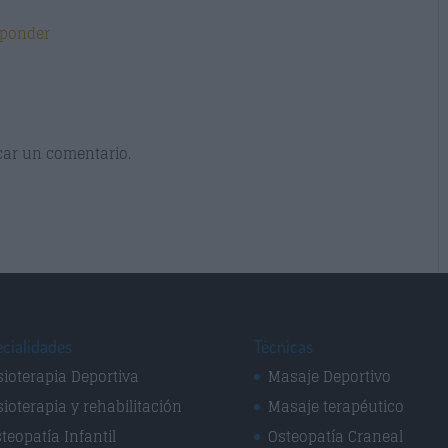
sponder
car un comentario.
cialidades
Técnicas
sioterapia Deportiva
Masaje Deportivo
sioterapia y rehabilitación
Masaje terapéutico
teopatía Infantil
Osteopatía Craneal