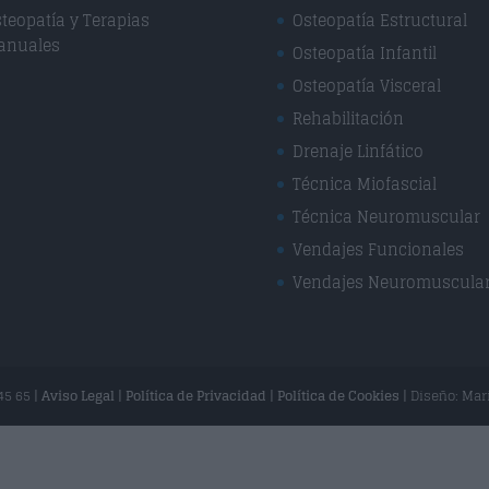
teopatía y Terapias
Osteopatía Estructural
anuales
Osteopatía Infantil
Osteopatía Visceral
Rehabilitación
Drenaje Linfático
Técnica Miofascial
Técnica Neuromuscular
Vendajes Funcionales
Vendajes Neuromuscula
45 65 |
Aviso Legal
|
Política de Privacidad
|
Política de Cookies
| Diseño: Ma