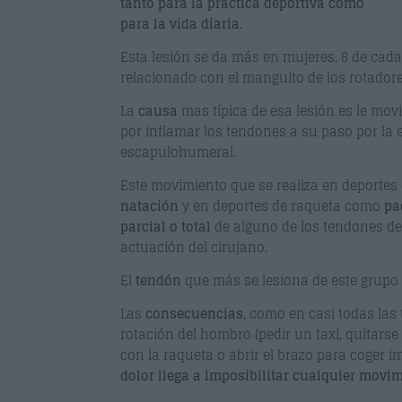
tanto para la práctica deportiva como
para la vida diaria.
Esta lesión se da más en mujeres, 8 de cad
relacionado con el manguito de los rotadore
La
causa
mas típica de esa lesión es le mov
por inflamar los tendones a su paso por la e
escapulohumeral.
Este movimiento que se realiza en deportes
natación
y en deportes de raqueta como
pa
parcial o total
de alguno de los tendones de
actuación del cirujano.
El
tendón
que más se lesiona de este grupo
Las
consecuencias
, como en casi todas las 
rotación del hombro (pedir un taxi, quitars
con la raqueta o abrir el brazo para coger i
dolor llega a imposibilitar cualquier movimi