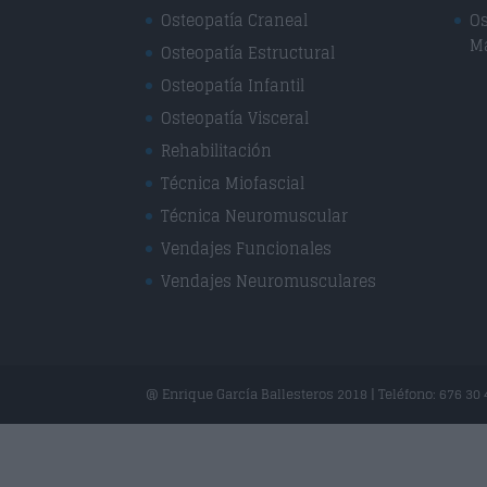
Osteopatía Craneal
Os
M
Osteopatía Estructural
Osteopatía Infantil
Osteopatía Visceral
Rehabilitación
Técnica Miofascial
Técnica Neuromuscular
Vendajes Funcionales
Vendajes Neuromusculares
@ Enrique García Ballesteros 2018 | Teléfono: 676 30 