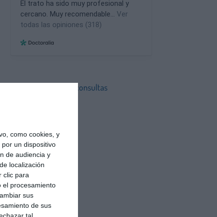
Estas son nuestras consultas
Consulta en Sevilla
Consulta en Madrid
vo, como cookies, y
por un dispositivo
ón de audiencia y
de localización
 clic para
o el procesamiento
cambiar sus
esamiento de sus
echazar tal