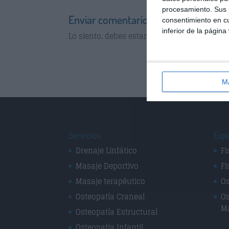
procesamiento. Sus p
Enviar comentario
consentimiento en cu
inferior de la página
Lo siento, debes estar
conectado
para publi
M
Servicios
Espe
Drenaje Linfático
Fi
Masaje Deportivo
Fi
Masaje terapéutico
Os
Osteopatía Craneal
Os
M
Osteopatía Estructural
Osteopatía Infantil