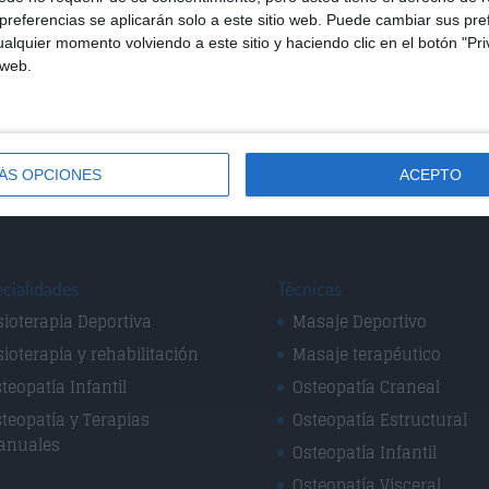
referencias se aplicarán solo a este sitio web. Puede cambiar sus pref
alquier momento volviendo a este sitio y haciendo clic en el botón "Pri
 web.
car un comentario.
ÁS OPCIONES
ACEPTO
cialidades
Técnicas
sioterapia Deportiva
Masaje Deportivo
sioterapia y rehabilitación
Masaje terapéutico
teopatía Infantil
Osteopatía Craneal
teopatía y Terapias
Osteopatía Estructural
anuales
Osteopatía Infantil
Osteopatía Visceral