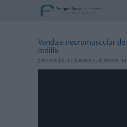
Vendaje neuromuscular de l
rodilla
por
Consulta Enrique Garcia Ballesteros
|
Fe