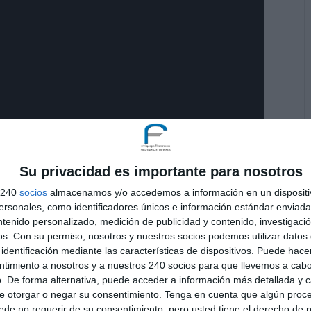
nterno de rodilla. Con la rodilla en semiflexión se
Su privacidad es importante para nosotros
s 240
socios
almacenamos y/o accedemos a información en un dispositi
mero una tira por encima del ligamento, empezando
sonales, como identificadores únicos e información estándar enviada 
s bordes y después las otras dos formando una cruz de
ntenido personalizado, medición de publicidad y contenido, investigaci
os.
Con su permiso, nosotros y nuestros socios podemos utilizar datos 
identificación mediante las características de dispositivos. Puede hacer
ntimiento a nosotros y a nuestros 240 socios para que llevemos a cab
. De forma alternativa, puede acceder a información más detallada y 
e otorgar o negar su consentimiento.
Tenga en cuenta que algún proc
de no requerir de su consentimiento, pero usted tiene el derecho de r