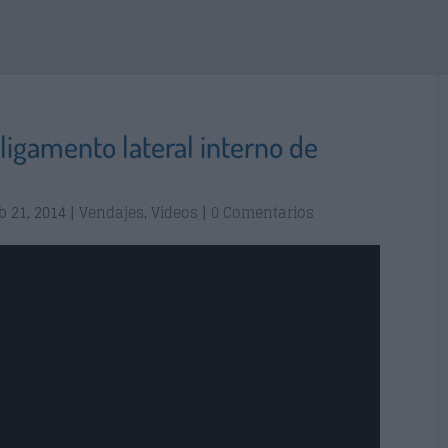
igamento lateral interno de
b 21, 2014
|
Vendajes
,
Videos
|
0 Comentarios