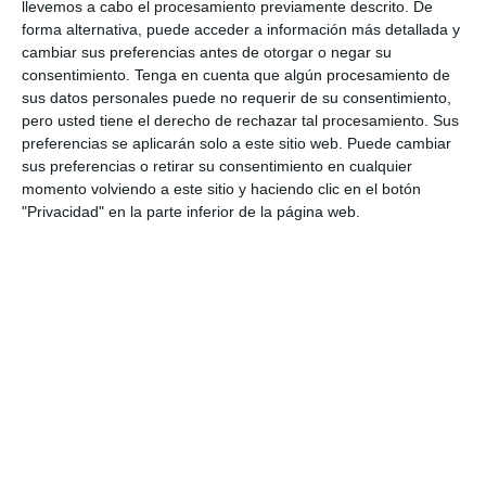
llevemos a cabo el procesamiento previamente descrito. De
forma alternativa, puede acceder a información más detallada y
Plagiocefalia: Deformaciones craneales en el bebé
cambiar sus preferencias antes de otorgar o negar su
por
Enrique Garcia Ballesteros
|
Abr 9, 2014
|
consentimiento.
Tenga en cuenta que algún procesamiento de
Osteopatia
sus datos personales puede no requerir de su consentimiento,
pero usted tiene el derecho de rechazar tal procesamiento. Sus
Las deformaciones craneales en el bebé son mas
preferencias se aplicarán solo a este sitio web. Puede cambiar
comunes de lo que se puede creer. Las causas
sus preferencias o retirar su consentimiento en cualquier
son muy variadas, posicionamiento a la hora de
momento volviendo a este sitio y haciendo clic en el botón
dormir, parto traumático, largo, por una
"Privacidad" en la parte inferior de la página web.
compresión continuada, fórceps, ventosas,
tortícolis congénita e incluso por la posición...