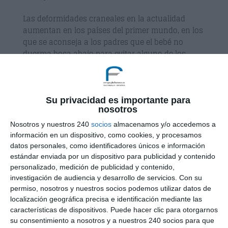
Las deformidades craneales en la actualidad
aumentan en los países del primer mundo, en los
que se aconseja a los padres que el bebé no
duerma boca abajo para evitar alguno de los
riesgos que están implicados en la muerte súbita
del lactante. Las causas mas comunes de...
Su privacidad es importante para
nosotros
Nosotros y nuestros 240
socios
almacenamos y/o accedemos a
información en un dispositivo, como cookies, y procesamos
datos personales, como identificadores únicos e información
estándar enviada por un dispositivo para publicidad y contenido
personalizado, medición de publicidad y contenido,
investigación de audiencia y desarrollo de servicios.
Con su
permiso, nosotros y nuestros socios podemos utilizar datos de
localización geográfica precisa e identificación mediante las
características de dispositivos. Puede hacer clic para otorgarnos
su consentimiento a nosotros y a nuestros 240 socios para que