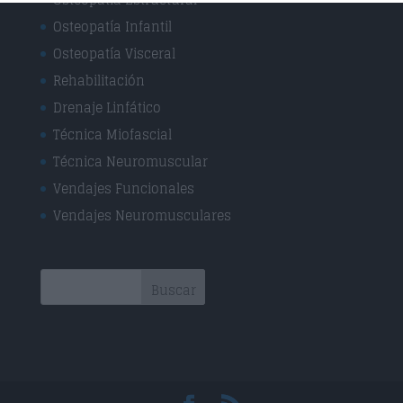
Osteopatía Infantil
Osteopatía Visceral
Rehabilitación
Drenaje Linfático
Técnica Miofascial
Técnica Neuromuscular
Vendajes Funcionales
Vendajes Neuromusculares